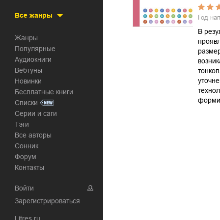
Все жанры
Год на
В резу
Жанры
проявл
Популярные
разме
Аудиокниги
возни
Вебтуны
тонкоп
уточне
Новинки
техно
Бесплатные книги
форми
Списки
Серии и саги
Тэги
Все авторы
Сонник
Форум
Контакты
Войти
Зарегистрироваться
Litres.ru