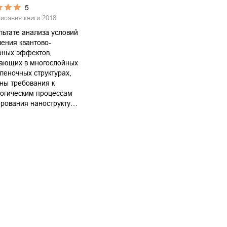
5
писания книги
2018
льтате анализа условий
ения квантово-
рных эффектов,
кающих в многослойных
леночных структурах,
ны требования к
логическим процессам
рования нанострукту…