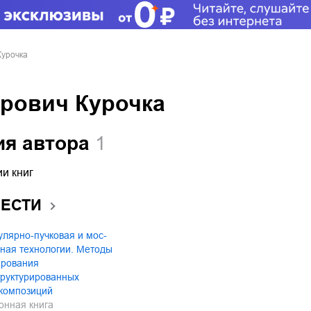
Курочка
трович Курочка
ия автора
1
и книг
ВЕСТИ
лярно-пучковая и мос-
ная технологии. Методы
рования
труктурированных
окомпозиций
онная книга