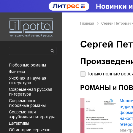
Главная
Сергей Петрович 
Сергей Пе
Произведен
любовные романы
фэнтези
Только полные верси
учебная и научная
литература
РОМАНЫ и ПО
современная русская
литература
современные
Молеку
любовные романы
гидрид
современная
форми
зарубежная литература
нанос
детективы
гетер
об истории серьезно
электр