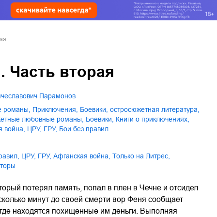
рая
. Часть вторая
Вячеславович Парамонов
е романы
,
приключения
,
боевики, остросюжетная литература
,
жетные любовные романы
,
боевики
,
книги о приключениях
,
я война
,
ЦРУ
,
ГРУ
,
бои без правил
правил
,
ЦРУ
,
ГРУ
,
Афганская война
,
только на Литрес
,
вторы
торый потерял память, попал в плен в Чечне и отсидел
сколько минут до своей смерти вор Феня сообщает
 где находятся похищенные им деньги. Выполняя