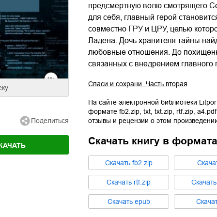
предсмертную волю смотрящего Сер
для себя, главный герой становит
совместно ГРУ и ЦРУ, целью котор
Ладена. Дочь хранителя тайны на
любовные отношения. До похищенны
связанных с внедрением главного
Спаси и сохрани. Часть вторая
еку
На сайте электронной библиотеки Litpor
формате
fb2.zip
,
txt
,
txt.zip
,
rtf.zip
,
a4.pdf
Поделиться
отзывы и рецензии о этом произведении
Скачать книгу в формат
КАЧАТЬ
Cкачать
fb2.zip
Cкача
Cкачать
rtf.zip
Cкачат
Cкачать
epub
Cкача