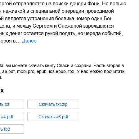
гей отправляется на поиски дочери Фени. Не вольно
ся наживкой в специальной операции проводимой
ой является устранения боевика номер один Бен
йдена, и между Сергеем и Снежаной зарождаются
х денег остается рукой подать, но череда событий,
 героя в…
Далее
tal вы можете скачать книгу
Спаси и сохрани. Часть вторая
в
,
a6.pdf
,
mobi.prc
,
epub
,
ios.epub
,
fb3
. У нас можно прочитать
.
ах
ть
txt
Cкачать
txt.zip
ь
a4.pdf
Cкачать
a6.pdf
ть
fb3