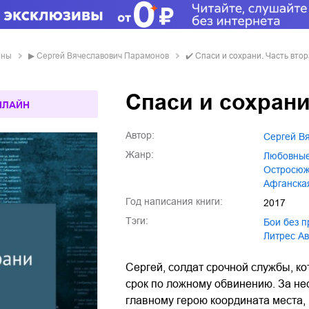
аны
▶
Сергей Вячеславович Парамонов
✔️
Спаси и сохрани. Часть вто
Спаси и сохрани
НЛАЙН
Автор:
Сергей 
Жанр:
любовны
остросю
Афганска
Год написания книги:
2017
Тэги:
бои без 
Литрес А
Сергей, солдат срочной службы, ко
срок по ложному обвинению. За не
главному герою координата места,