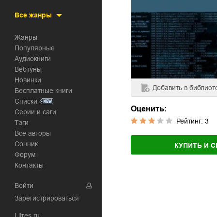
Все жанры
Жанры
Популярные
Аудиокниги
Вебтуны
Новинки
Добавить
в библиот
Бесплатные книги
Списки
Оценить:
Серии и саги
Рейтинг:
3
Тэги
Все авторы
Сонник
КУПИТЬ И С
Форум
Контакты
Войти
Зарегистрироваться
Litres.ru