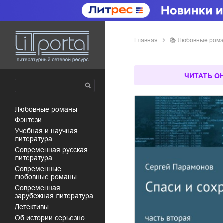
Главная
📚
любовные ром
ЧИТАТЬ О
любовные романы
фэнтези
учебная и научная
литература
современная русская
литература
современные
любовные романы
современная
зарубежная литература
детективы
об истории серьезно