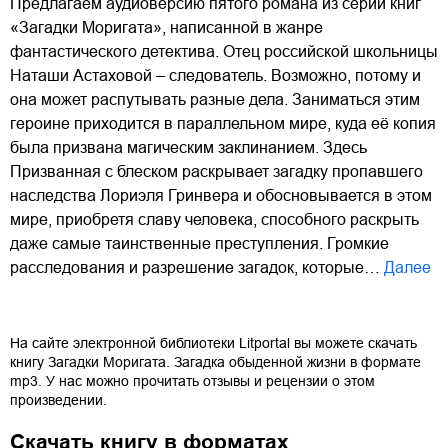
Предлагаем аудиоверсию пятого романа из серии книг
«Загадки Моригата», написанной в жанре
фантастического детектива. Отец российской школьницы
Наташи Астаховой – следователь. Возможно, потому и
она может распутывать разные дела. Заниматься этим
героине приходится в параллельном мире, куда её копия
была призвана магическим заклинанием. Здесь
Призванная с блеском раскрывает загадку пропавшего
наследства Лориэля Гринвера и обосновывается в этом
мире, приобретя славу человека, способного раскрыть
даже самые таинственные преступления. Громкие
расследования и разрешение загадок, которые…
Далее
На сайте электронной библиотеки Litportal вы можете скачать
книгу
Загадки Моригата. Загадка обыденной жизни
в формате
mp3
. У нас можно прочитать отзывы и рецензии о этом
произведении.
Скачать книгу в форматах