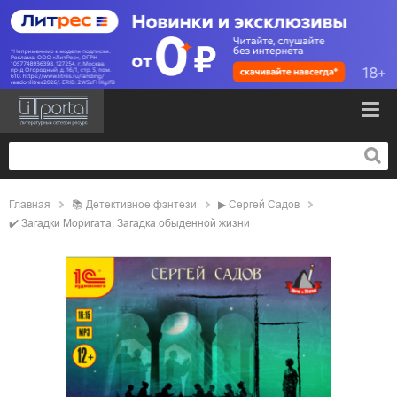
Главная
📚
детективное фэнтези
▶
Сергей Садов
✔️
Загадки Моригата. Загадка обыденной жизни