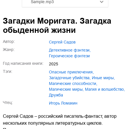
Sample.mp3
01.mp3
25:10
Загадки Моригата. Загадка
02.mp3
20:50
обыденной жизни
03.mp3
14:00
Автор:
Сергей Садов
Жанр:
детективное фэнтези
,
героическое фэнтези
Год написания книги:
2025
Тэги:
опасные приключения
,
загадочные убийства
,
иные миры
,
магические способности
,
магические миры
,
магия и волшебство
,
дружба
Чтец:
Игорь Ломакин
Сергей Садов – российский писатель-фантаст, автор
нескольких популярных литературных циклов.