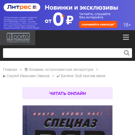
Главная
📚
боевики, остросюжетная литература
▶
Сергей Иванович Зверев
✔️
Батяня. Бой против своих
ЧИТАТЬ ОНЛАЙН