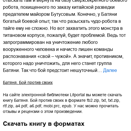
отыскать там и вернуть на базу сверхсекретного боевого
робота, похищенного по заказу китайской разведки
предателем майором Бутусовым. Конечно, у Батяни
богатый боевой опыт, так что разыскать чудо-робота в
тайге ему не сложно. Но вот захватить этого монстра в
титановом корпусе, пожалуй, будет проблемой. Ведь тот
запрограммирован на уничтожение любого
вооруженного человека и начисто лишен команды
распознавания «свой – чужой». А значит, противником,
которого надо уничтожить, для него станет группа
Батяни. Так что бой предстоит нешуточный…
Далее
Батяня. Бой против своих
На сайте электронной библиотеки Litportal вы можете скачать
книгу
Батяня. Бой против своих
в формате
fb2.zip
,
txt
,
txt.zip
,
rtf.zip
,
a4.pdf
,
a6.pdf
,
mobi.prc
,
epub
. У нас можно прочитать
отзывы и рецензии о этом произведении.
Скачать книгу в форматах