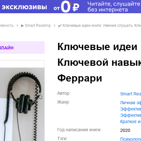
ивность
▶
Smart Reading
✔️
Ключевые идеи книги: Умение слушать. К
Ключевые идеи 
НЛАЙН
Ключевой навык
Феррари
Автор:
Smart Re
Жанр:
личная 
эффекти
эффекти
краткое 
Год написания книги:
2020
Тэги:
психоло