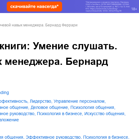
лючевой навык менеджера. Бернард Феррари
книги: Умение слушать.
 менеджера. Бернард
ading
эффективность
,
лидерство
,
управление персоналом
,
вное общение
,
деловое общение
,
психология общения
,
вное руководство
,
психология в бизнесе
,
искусство общения
,
изложение
гия общения
,
эффективное руководство
,
психология в бизнесе
,