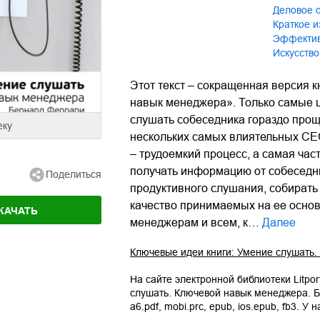
деловое
краткое 
Эффекти
Искусств
Этот текст – сокращенная версия 
навык менеджера». Только самые ц
слушать собеседника гораздо прощ
еку
нескольких самых влиятельных СЕ
– трудоемкий процесс, а самая ча
получать информацию от собеседник
Поделиться
продуктивного слушания, собират
качество принимаемых на ее основ
КАЧАТЬ
менеджерам и всем, к…
Далее
Ключевые идеи книги: Умение слушать
На сайте электронной библиотеки Litpor
слушать. Ключевой навык менеджера. 
a6.pdf
,
mobi.prc
,
epub
,
ios.epub
,
fb3
. У 