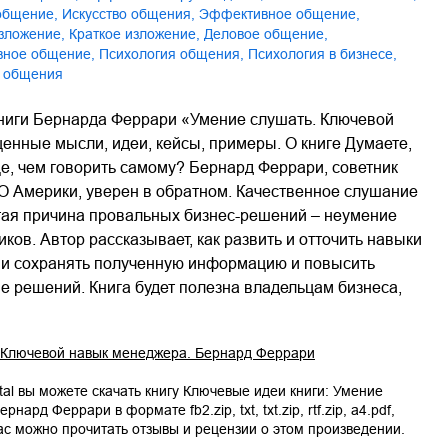
 общение
,
искусство общения
,
эффективное общение
,
изложение
,
Краткое изложение
,
Деловое общение
,
вное общение
,
Психология общения
,
Психология в бизнесе
,
о общения
книги Бернарда Феррари «Умение слушать. Ключевой
енные мысли, идеи, кейсы, примеры. О книге Думаете,
е, чем говорить самому? Бернард Феррари, советник
О Америки, уверен в обратном. Качественное слушание
стая причина провальных бизнес-решений – неумение
ов. Автор рассказывает, как развить и отточить навыки
ь и сохранять полученную информацию и повысить
е решений. Книга будет полезна владельцам бизнеса,
. Ключевой навык менеджера. Бернард Феррари
tal вы можете скачать книгу
Ключевые идеи книги: Умение
Бернард Феррари
в формате
fb2.zip
,
txt
,
txt.zip
,
rtf.zip
,
a4.pdf
,
нас можно прочитать отзывы и рецензии о этом произведении.