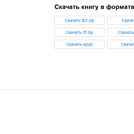
Скачать книгу в формат
Cкачать
fb2.zip
Cкача
Cкачать
rtf.zip
Cкачат
Cкачать
epub
Cкача