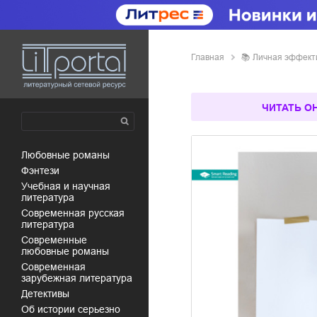
Главная
📚
личная эффект
ЧИТАТЬ О
любовные романы
фэнтези
учебная и научная
литература
современная русская
литература
современные
любовные романы
современная
зарубежная литература
детективы
об истории серьезно