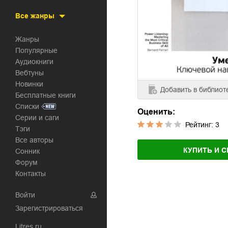
Все жанры
Жанры
Популярные
Аудиокниги
Вебтуны
Новинки
Добавить
в библиот
Бесплатные книги
Списки
Оценить:
Серии и саги
Рейтинг:
3
Тэги
Все авторы
КУПИТЬ И С
Сонник
Форум
Контакты
Войти
Зарегистрироваться
Litres.ru