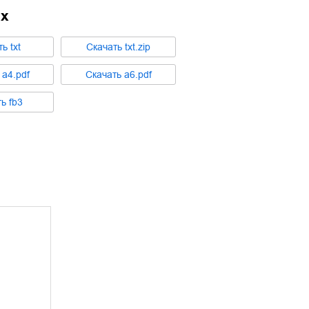
ах
ть
txt
Cкачать
txt.zip
ь
a4.pdf
Cкачать
a6.pdf
ть
fb3