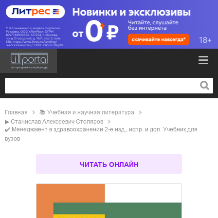
Главная
📚
учебная и научная литература
▶
Станислав Алексеевич Столяров
✔️
Менеджмент в здравоохранении 2-е изд., испр. и доп. Учебник для
вузов
ЧИТАТЬ ОНЛАЙН