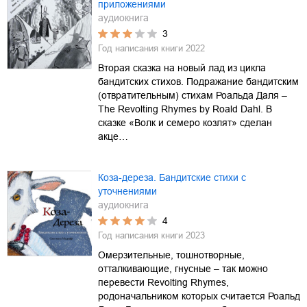
приложениями
аудиокнига
3
Год написания книги
2022
Вторая сказка на новый лад из цикла
бандитских стихов. Подражание бандитским
(отвратительным) стихам Роальда Даля –
The Revolting Rhymes by Roald Dahl. В
сказке «Волк и семеро козлят» сделан
акце…
Коза-дереза. Бандитские стихи с
уточнениями
аудиокнига
4
Год написания книги
2023
Омерзительные, тошнотворные,
отталкивающие, гнусные – так можно
перевести Revolting Rhymes,
родоначальником которых считается Роальд