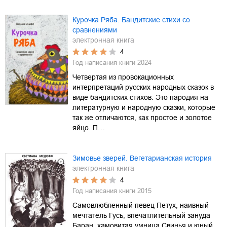
Курочка Ряба. Бандитские стихи со
сравнениями
электронная книга
4
Год написания книги
2024
Четвертая из провокационных
интерпретаций русских народных сказок в
виде бандитских стихов. Это пародия на
литературную и народную сказки, которые
так же отличаются, как простое и золотое
яйцо. П…
Зимовье зверей. Вегетарианская история
электронная книга
4
Год написания книги
2015
Самовлюбленный певец Петух, наивный
мечтатель Гусь, впечатлительный зануда
Баран, хамовитая умница Свинья и юный