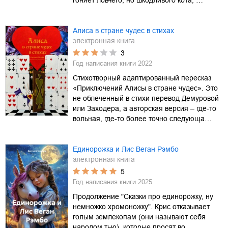
гоняет ловчего, но шкодливого кота, …
Алиса в стране чудес в стихах
электронная книга
3
Год написания книги
2022
Стихотворный адаптированный пересказ
«Приключений Алисы в стране чудес». Это
не облеченный в стихи перевод Демуровой
или Заходера, а авторская версия – где-то
вольная, где-то более точно следующа…
Единорожка и Лис Веган Рэмбо
электронная книга
5
Год написания книги
2025
Продолжение "Сказки про единорожку, ну
немножко хромоножку". Крис отказывает
голым землекопам (они называют себя
народом тью), которые просят во