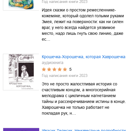
Год написания книги
2023
Идея сказки о простом ремесленнике-
кожемяке, который одолел голыми руками
Змея, лежит на поверхности: как ни силен
враг, у него всегда найдется уязвимое
место, надо лишь гнуть свою линию, даже
ес…
Крошечка-Хорошечка, которая Хаврошечка
аудиокнига
5
Год написания книги
2023
Это не просто жалостливая история со
счастливым концом, а многосерийная
мелодрама с цикличным нагнетанием
тайны и рассекречиванием истины в конце.
Хаврошечка не только работает не
покладая рук, н…
Ивасик-Телесик. Неизвестные подробности