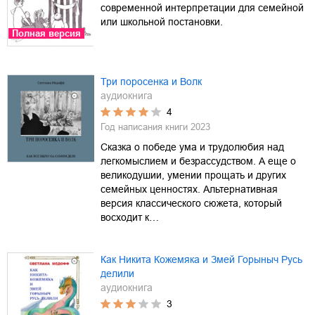
современной интерпретации для семейной
или школьной постановки.
Полная версия
Три поросенка и Волк
аудиокнига
4
Год написания книги
2023
Сказка о победе ума и трудолюбия над
легкомыслием и безрассудством. А еще о
великодушии, умении прощать и других
семейных ценностях. Альтернативная
версия классического сюжета, который
восходит к…
Как Никита Кожемяка и Змей Горыныч Русь
делили
аудиокнига
3