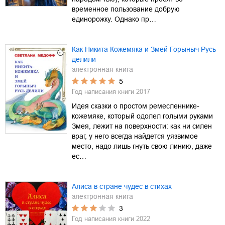
временное пользование добрую
единорожку. Однако пр…
Как Никита Кожемяка и Змей Горыныч Русь
делили
электронная книга
5
Год написания книги
2017
Идея сказки о простом ремесленнике-
кожемяке, который одолел голыми руками
Змея, лежит на поверхности: как ни силен
враг, у него всегда найдется уязвимое
место, надо лишь гнуть свою линию, даже
ес…
Алиса в стране чудес в стихах
электронная книга
3
Год написания книги
2022