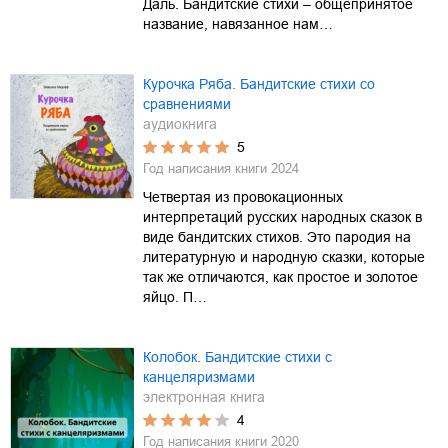
Даль. Бандитские стихи – общепринятое
название, навязанное нам…
Курочка Ряба. Бандитские стихи со
сравнениями
аудиокнига
5
Год написания книги
2024
Четвертая из провокационных
интерпретаций русских народных сказок в
виде бандитских стихов. Это пародия на
литературную и народную сказки, которые
так же отличаются, как простое и золотое
яйцо. П…
Колобок. Бандитские стихи с
канцеляризмами
электронная книга
4
Год написания книги
2020