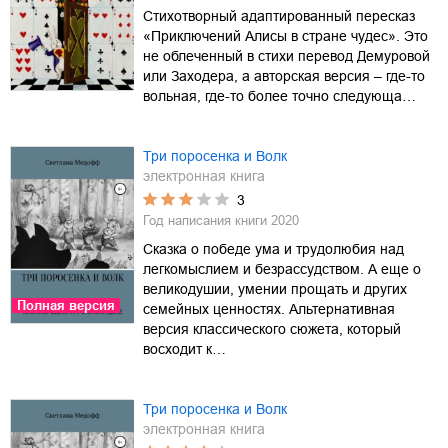
Стихотворный адаптированный пересказ
«Приключений Алисы в стране чудес». Это
не облеченный в стихи перевод Демуровой
или Заходера, а авторская версия – где-то
вольная, где-то более точно следующа…
Три поросенка и Волк
электронная книга
3
Год написания книги
2020
Сказка о победе ума и трудолюбия над
легкомыслием и безрассудством. А еще о
великодушии, умении прощать и других
Полная версия
семейных ценностях. Альтернативная
версия классического сюжета, который
восходит к…
Три поросенка и Волк
электронная книга