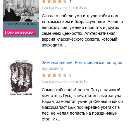
4
Год написания книги
2020
Сказка о победе ума и трудолюбия над
легкомыслием и безрассудством. А еще о
великодушии, умении прощать и других
Полная версия
семейных ценностях. Альтернативная
версия классического сюжета, который
восходит к…
Зимовье зверей. Вегетарианская история
аудиокнига
3
Год написания книги
2015
Самовлюбленный певец Петух, наивный
мечтатель Гусь, впечатлительный зануда
Баран, хамовитая умница Свинья и юный
максималист Бык поочередно убегают в
лес, не желая попасть на праздничный
стол. Их…