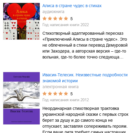
Алиса в стране чудес в стихах
аудиокнига
5
Год написания книги
2022
Стихотворный адаптированный пересказ
«Приключений Алисы в стране чудес». Это
не облеченный в стихи перевод Демуровой
или Заходера, а авторская версия – где-то
вольная, где-то более точно следующа…
Ивасик-Телесик. Неизвестные подробности
знакомой истории
электронная книга
5
Год написания книги
2012
Неординарная стихотворная трактовка
украинской народной сказки с первых строк
берет за душу и до самого конца не
отпускает, заставляя сопереживать героям.
Если ваше дитя требует самых настоящих