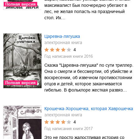
Полная версия
максималист Бык поочередно убегают в
лес, не желая попасть на праздничный
стол. Их…
Царевна-лягушка
электронная книга
4
Год написания книги
2016
Сказка "Царевна-лягушка" по сути триллер.
Она о смерти и бессмертии, об убийстве и
воскресении, об извечном противостоянии
Полная версия
отцов и детей, которое заканчивается
гибелью. В фольклоре жесткая развяз…
Крошечка-Хорошечка, которая Хаврошечка
электронная книга
4
Год написания книги
2017
Это не просто жалостливая история со