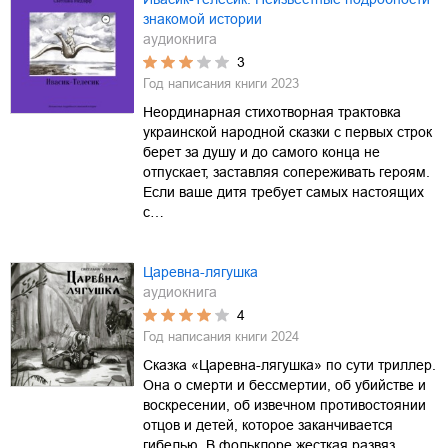
знакомой истории
аудиокнига
3
Год написания книги
2023
Неординарная стихотворная трактовка
украинской народной сказки с первых строк
берет за душу и до самого конца не
отпускает, заставляя сопереживать героям.
Если ваше дитя требует самых настоящих
с…
Царевна-лягушка
аудиокнига
4
Год написания книги
2024
Сказка «Царевна-лягушка» по сути триллер.
Она о смерти и бессмертии, об убийстве и
воскресении, об извечном противостоянии
отцов и детей, которое заканчивается
гибелью. В фольклоре жесткая развяз…