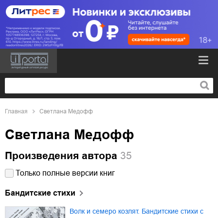
Главная
Светлана Медофф
Светлана Медофф
Произведения автора
35
Только полные версии книг
Бандитские стихи
Волк и семеро козлят. Бандитские стихи с