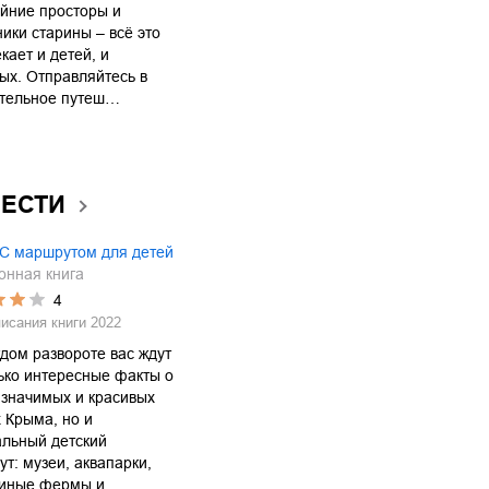
йние просторы и
ики старины – всё это
кает и детей, и
ых. Отправляйтесь в
ательное путеш…
ВЕСТИ
 С маршрутом для детей
онная книга
4
писания книги
2022
дом развороте вас ждут
ько интересные факты о
значимых и красивых
 Крыма, но и
альный детский
т: музеи, аквапарки,
синые фермы и