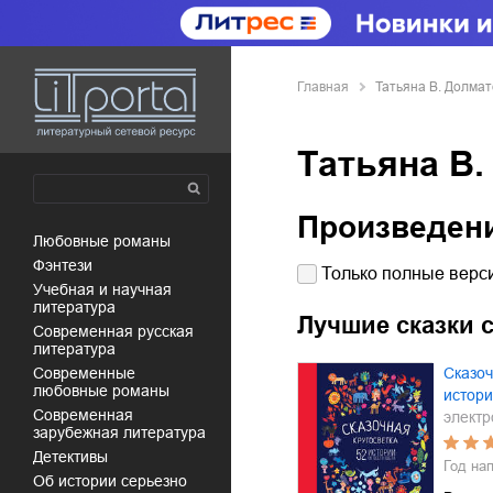
Главная
Татьяна В. Долма
Татьяна В
Произведен
любовные романы
фэнтези
Только полные верси
учебная и научная
литература
Лучшие сказки с
современная русская
литература
современные
Сказоч
любовные романы
истори
современная
электр
зарубежная литература
детективы
Год на
об истории серьезно