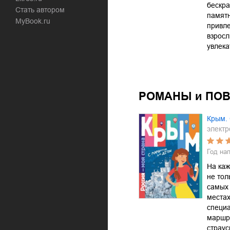
бескра
Стать автором
памятн
MyBook.ru
привле
взросл
увлек
РОМАНЫ и ПО
Крым.
электр
Год на
На каж
не тол
самых 
местах
специ
маршру
страу