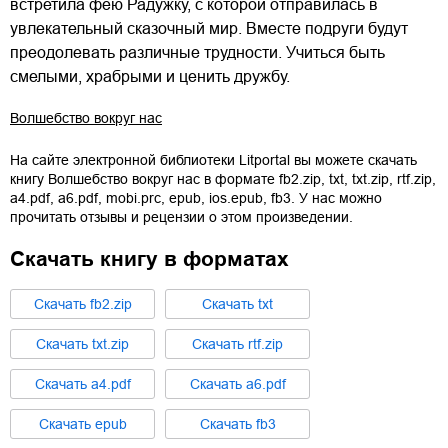
встретила фею Радужку, с которой отправилась в
увлекательный сказочный мир. Вместе подруги будут
преодолевать различные трудности. Учиться быть
смелыми, храбрыми и ценить дружбу.
Волшебство вокруг нас
На сайте электронной библиотеки Litportal вы можете скачать
книгу
Волшебство вокруг нас
в формате
fb2.zip
,
txt
,
txt.zip
,
rtf.zip
,
a4.pdf
,
a6.pdf
,
mobi.prc
,
epub
,
ios.epub
,
fb3
. У нас можно
прочитать отзывы и рецензии о этом произведении.
Скачать книгу в форматах
Cкачать
fb2.zip
Cкачать
txt
Cкачать
txt.zip
Cкачать
rtf.zip
Cкачать
a4.pdf
Cкачать
a6.pdf
Cкачать
epub
Cкачать
fb3