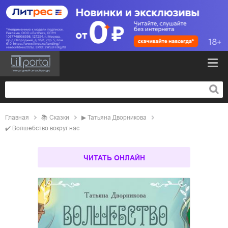
Главная
📚
сказки
▶
Татьяна Дворникова
✔️
Волшебство вокруг нас
ЧИТАТЬ ОНЛАЙН