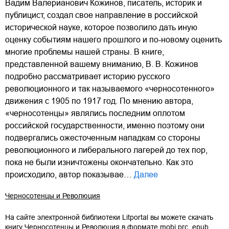
Вадим Валерианович Кожинов, писатель, историк и
публицист, создал свое направление в российской
исторической науке, которое позволило дать иную
оценку событиям нашего прошлого и по-новому оценить
многие проблемы нашей страны. В книге,
представленной вашему вниманию, В. В. Кожинов
подробно рассматривает историю русского
революционного и так называемого «черносотенного»
движения с 1905 по 1917 год. По мнению автора,
«черносотенцы» являлись последним оплотом
российской государственности, именно поэтому они
подвергались ожесточенным нападкам со стороны
революционного и либерального лагерей до тех пор,
пока не были изничтожены окончательно. Как это
происходило, автор показывае…
Далее
Черносотенцы и Революция
На сайте электронной библиотеки Litportal вы можете скачать
книгу
Черносотенцы и Революция
в формате
mobi.prc
,
epub
,