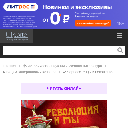
Главная
📚
историческая научная и учебная литература
▶
Вадим Валерианович Кожинов
✔️
Черносотенцы и Революция
ЧИТАТЬ ОНЛАЙН