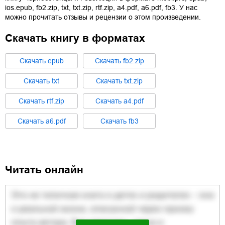
ios.epub
,
fb2.zip
,
txt
,
txt.zip
,
rtf.zip
,
a4.pdf
,
a6.pdf
,
fb3
. У нас
можно прочитать отзывы и рецензии о этом произведении.
Скачать книгу в форматах
Cкачать
epub
Cкачать
fb2.zip
Cкачать
txt
Cкачать
txt.zip
Cкачать
rtf.zip
Cкачать
a4.pdf
Cкачать
a6.pdf
Cкачать
fb3
Читать онлайн