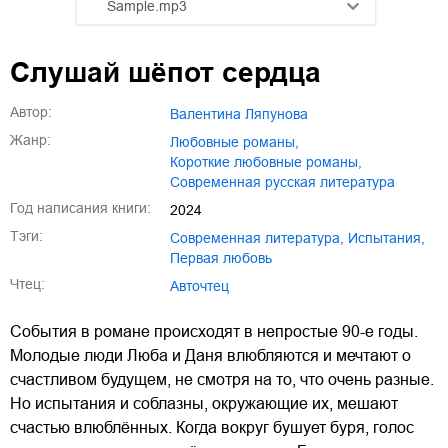
Sample.mp3
01.mp3
25:10
Слушай шёпот сердца
02.mp3
20:50
Автор:
Валентина Ляпунова
03.mp3
14:00
Жанр:
любовные романы
,
короткие любовные романы
,
современная русская литература
Год написания книги:
2024
Тэги:
Современная литература
,
Испытания
,
Первая любовь
Чтец:
Авточтец
События в романе происходят в непростые 90-е годы.
Молодые люди Люба и Даня влюбляются и мечтают о
счастливом будущем, не смотря на то, что очень разные.
Но испытания и соблазны, окружающие их, мешают
счастью влюблённых. Когда вокруг бушует буря, голос