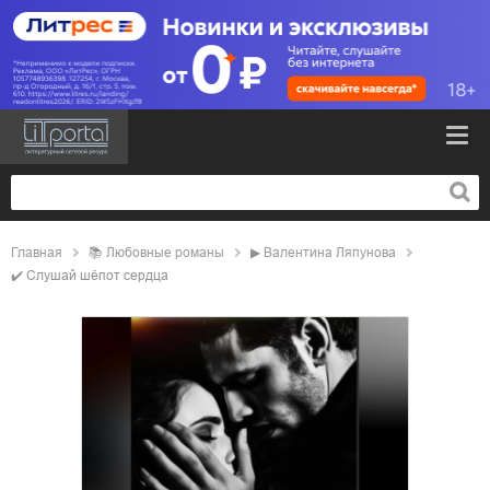
Главная
📚
любовные романы
▶
Валентина Ляпунова
✔️
Слушай шёпот сердца