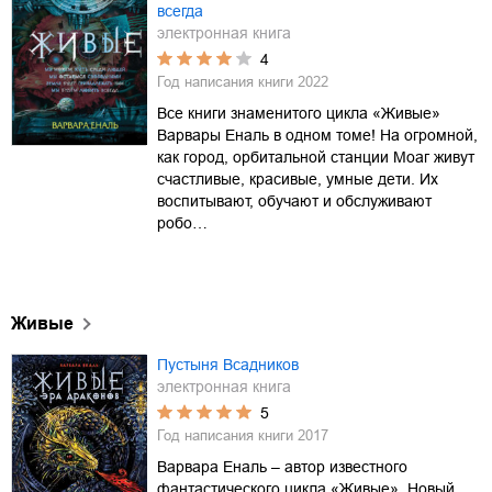
всегда
электронная книга
4
Год написания книги
2022
Все книги знаменитого цикла «Живые»
Варвары Еналь в одном томе! На огромной,
как город, орбитальной станции Моаг живут
счастливые, красивые, умные дети. Их
воспитывают, обучают и обслуживают
робо…
Живые
Пустыня Всадников
электронная книга
5
Год написания книги
2017
Варвара Еналь – автор известного
фантастического цикла «Живые». Новый