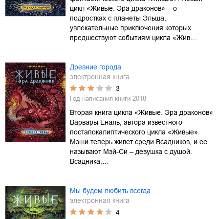
цикл «Живые. Эра драконов» – о
подростках с планеты Эльша,
увлекательные приключения которых
предшествуют событиям цикла «Жив…
Древние города
электронная книга
3
Год написания книги
2018
Вторая книга цикла «Живые. Эра драконов»
Варвары Еналь, автора известного
постапокалиптического цикла «Живые».
Мэши теперь живет среди Всадников, и ее
называют Мэй-Си – девушка с душой.
Всадника,…
Мы будем любить всегда
электронная книга
4