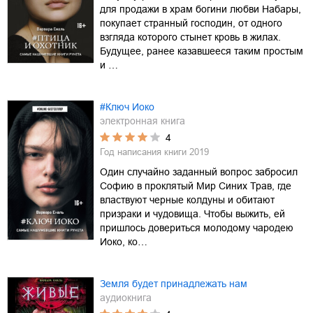
для продажи в храм богини любви Набары,
покупает странный господин, от одного
взгляда которого стынет кровь в жилах.
Будущее, ранее казавшееся таким простым
и …
#Ключ Иоко
электронная книга
4
Год написания книги
2019
Один случайно заданный вопрос забросил
Софию в проклятый Мир Синих Трав, где
властвуют черные колдуны и обитают
призраки и чудовища. Чтобы выжить, ей
пришлось довериться молодому чародею
Иоко, ко…
Земля будет принадлежать нам
аудиокнига