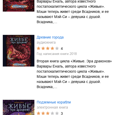
Варвары Еналь, автора известного
постапокалиптического цикла «Живые».
Мэши теперь живет среди Всадников, и ее
называют Мэй-Си – девушка с душой.
Всадника,…
Древние города
аудиокнига
4
Год написания книги
2018
Вторая книга цикла «Живые. Эра драконов»
Варвары Еналь, автора известного
постапокалиптического цикла «Живые».
Мэши теперь живет среди Всадников, и ее
называют Мэй-Си – девушка с душой.
Всадника,…
Подземные корабли
электронная книга
3