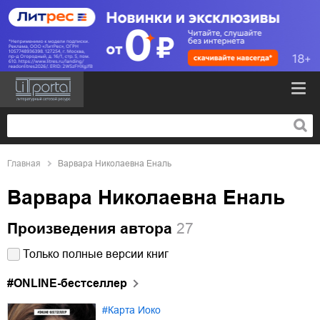
Главная
Варвара Николаевна Еналь
Варвара Николаевна Еналь
Произведения автора
27
Только полные версии книг
#ONLINE-бестселлер
#Карта Иоко