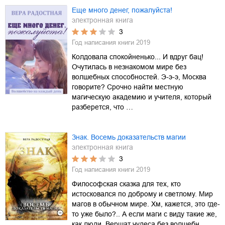
Еще много денег, пожалуйста!
электронная книга
3
Год написания книги
2019
Колдовала спокойненько... И вдруг бац!
Очутилась в незнакомом мире без
волшебных способностей. Э-э-э, Москва
говорите? Срочно найти местную
магическую академию и учителя, который
разберется, что …
Знак. Восемь доказательств магии
электронная книга
3
Год написания книги
2019
Философская сказка для тех, кто
истосковался по доброму и светлому. Мир
магов в обычном мире. Хм, кажется, это где-
то уже было?.. А если маги с виду такие же,
как люди. Вершат чудеса без волшебн…