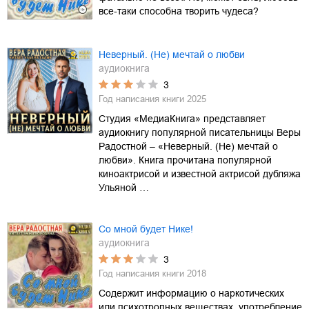
все-таки способна творить чудеса?
Неверный. (Не) мечтай о любви
аудиокнига
3
Год написания книги
2025
Студия «МедиаКнига» представляет
аудиокнигу популярной писательницы Веры
Радостной – «Неверный. (Не) мечтай о
любви». Книга прочитана популярной
киноактрисой и известной актрисой дубляжа
Ульяной …
Со мной будет Нике!
аудиокнига
3
Год написания книги
2018
Содержит информацию о наркотических
или психотропных веществах, употребление