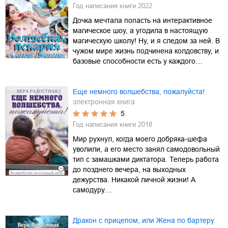
Год написания книги
2022
Дочка мечтала попасть на интерактивное
магическое шоу, а угодила в настоящую
магическую школу! Ну, и я следом за ней. В
чужом мире жизнь подчинена колдовству, и
базовые способности есть у каждого…
Еще немного волшебства, пожалуйста!
электронная книга
5
Год написания книги
2018
Мир рухнул, когда моего добряка-шефа
уволили, а его место занял самодовольный
тип с замашками диктатора. Теперь работа
до позднего вечера, на выходных
дежурства. Никакой личной жизни! А
самодуру…
Дракон с прицепом, или Жена по бартеру