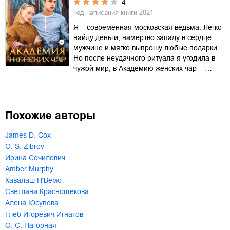
4
Год написания книги
2021
Я – современная московская ведьма. Легко
найду деньги, намертво западу в сердце
мужчине и мягко выпрошу любые подарки.
Но после неудачного ритуала я угодила в
чужой мир, в Академию женских чар – …
Похожие авторы
James D. Cox
O. S. Zibrov
Ирина Сочилович
Amber Murphy
Кавалаш П'Вемо
Светлана Краснощёкова
Алена Юсупова
Глеб Игоревич Игнатов
О. С. Нагорная