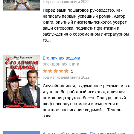
Год написания книги
2022
Перед вами пошаговое руководство, как
написать первый успешный роман. Автор
книги, опытный писатель-психолог, уберет
ваши отговорки, подчистит фантазии и
заблуждения о современном литературном
тв…
Его личная ведьма
электронная книга
5
Год написания книги
2022
Случайная идея, выдуманное резюме, и вот
я уже не безработный психолог, а личная
помощница крутого босса. Правда, новый
шеф повернут на магии и взял меня в
штатное расписание ведьмой… Теперь
зава…
А это я себе наколдую! Практический курс