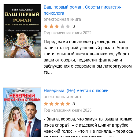
Ваш первый роман. Советы писателя-
психолога
электронная книга
3
Год написания книги
2022
Перед вами пошаговое руководство, как
написать первый успешный роман. Автор
книги, опытный писатель-психолог, уберет
ваши отговорки, подчистит фантазии и
заблуждения о современном литературном
тв…
Неверный. (Не) мечтай о любви
электронная книга
5
Год написания книги
2025
- Знала, корова, что замуж ты вышла только
из-за спора?! – с издевкой шипит в трубке
женский голос. - Что?! Не поняла, - теряюсь