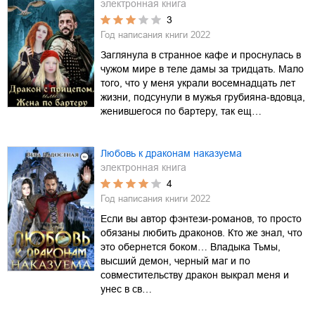
электронная книга
3
Год написания книги
2022
Заглянула в странное кафе и проснулась в
чужом мире в теле дамы за тридцать. Мало
того, что у меня украли восемнадцать лет
жизни, подсунули в мужья грубияна-вдовца,
женившегося по бартеру, так ещ…
Любовь к драконам наказуема
электронная книга
4
Год написания книги
2022
Если вы автор фэнтези-романов, то просто
обязаны любить драконов. Кто же знал, что
это обернется боком… Владыка Тьмы,
высший демон, черный маг и по
совместительству дракон выкрал меня и
унес в св…