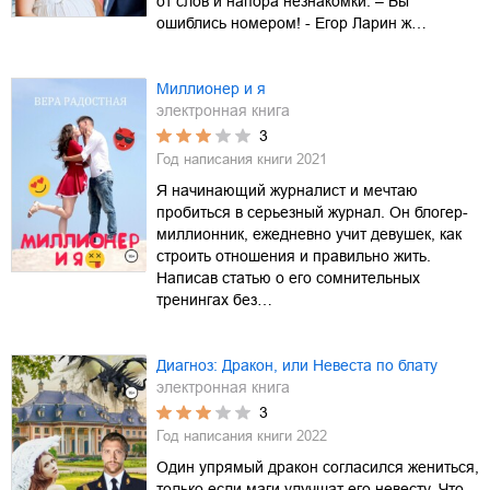
от слов и напора незнакомки. – Вы
ошиблись номером! - Егор Ларин ж…
Миллионер и я
электронная книга
3
Год написания книги
2021
Я начинающий журналист и мечтаю
пробиться в серьезный журнал. Он блогер-
миллионник, ежедневно учит девушек, как
строить отношения и правильно жить.
Написав статью о его сомнительных
тренингах без…
Диагноз: Дракон, или Невеста по блату
электронная книга
3
Год написания книги
2022
Один упрямый дракон согласился жениться,
только если маги улучшат его невесту. Что