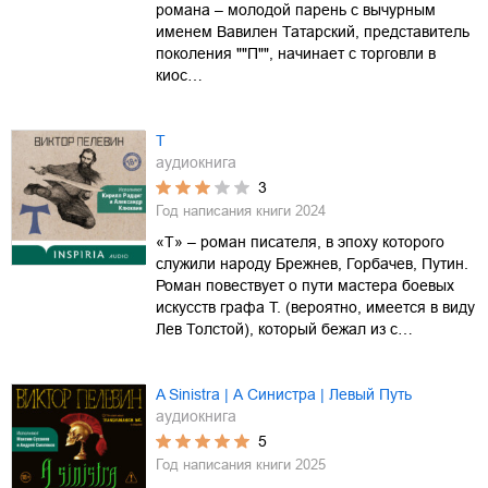
романа – молодой парень с вычурным
именем Вавилен Татарский, представитель
поколения ""П"", начинает с торговли в
киос…
Т
аудиокнига
3
Год написания книги
2024
«T» – роман писателя, в эпоху которого
служили народу Брежнев, Горбачев, Путин.
Роман повествует о пути мастера боевых
искусств графа Т. (вероятно, имеется в виду
Лев Толстой), который бежал из с…
A Sinistra | А Синистра | Левый Путь
аудиокнига
5
Год написания книги
2025