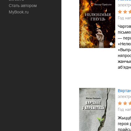
электр
Стать автором
MyBook.ru
Год на
Чаргов
пісьме
— пер
«Нелю
«Выпр
няпрос
жанчын
аб’ядн
Вяртан
электр
Год на
Жыццё
героя 
прайсц