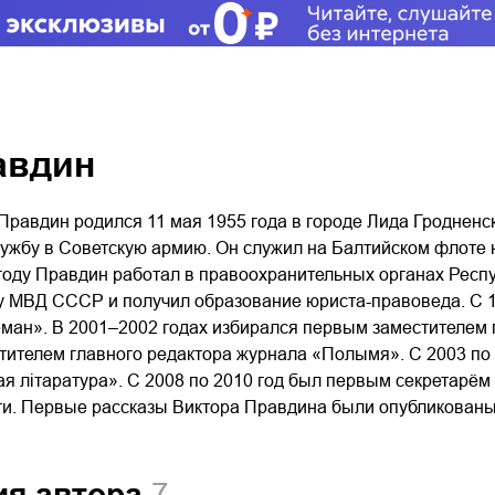
авдин
Правдин родился 11 мая 1955 года в городе Лида Гродненск
лужбу в Советскую армию. Он служил на Балтийском флоте
оду Правдин работал в правоохранительных органах Респуб
МВД СССР и получил образование юриста-правоведа. С 19
ман». В 2001–2002 годах избирался первым заместителем 
стителем главного редактора журнала «Полымя». С 2003 по 
я літаратура». С 2008 по 2010 год был первым секретарём
ти. Первые рассказы Виктора Правдина были опубликованы в
ия автора
7