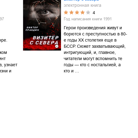
электронная книга
4
97
Год написания книги
1991
Герои произведения живут и
борются с преступностью в 80-
нре.
е годы ХХ столетия еще в
БССР. Сюжет захватывающий,
ком
интригующий, и, главное,
инт
читатели могут вспомнить те
в, узнает
годы — кто с ностальгией, а
изни и
кто и …