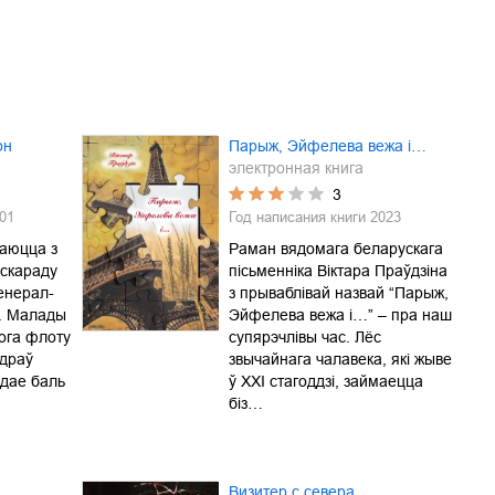
он
Парыж, Эйфелева вежа і…
электронная книга
3
01
Год написания книги
2023
аюцца з
Раман вядомага беларускага
скараду
пісьменніка Віктара Праўдзіна
енерал-
з прываблівай назвай “Парыж,
а. Малады
Эйфелева вежа і…” – пра наш
ога флоту
супярэчлівы час. Лёс
драў
звычайнага чалавека, які жыве
ідае баль
ў ХХІ стагоддзі, займаецца
біз…
Визитер с севера