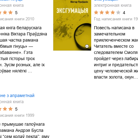
онная книга
электронная книга
5
4
писания книги
2010
Год написания книги
19
ая кніга беларускага
Повесть написана в
нніка Віктара Праўдзіна
замечательном
шая частка рамана
приключенческом жа
бімыя гінуць» —
Читатель вместе со
абаванне». Гэта
следователем Смоля
тыя гісторыі трох
пройдет через лабир
. Зусім розных, але іх
интриг и предательст
оўвае нялёгкі …
цену человеческой ж
власти золота, окун…
не з апраметнай
онная книга
5
писания книги
1999
 прымушае галоўнага
рамана Андрэя Бусла
і “сем колаў пекла”: яму