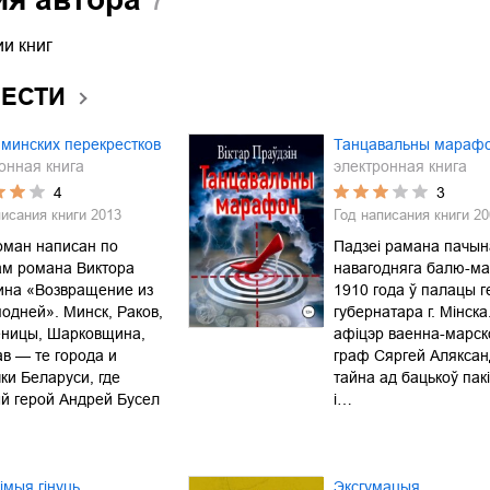
и книг
ВЕСТИ
минских перекрестков
Танцавальны мараф
онная книга
электронная книга
4
3
писания книги
2013
Год написания книги
20
оман написан по
Падзеі рамана пачын
ам романа Виктора
навагодняга балю-ма
ина «Возвращение из
1910 года ў палацы г
одней». Минск, Раков,
губернатара г. Мінск
ницы, Шарковщина,
афіцэр ваенна-марск
в — те города и
граф Сяргей Аляксан
ки Беларуси, где
тайна ад бацькоў пак
й герой Андрей Бусел
і…
мыя гінуць
Эксгумацыя