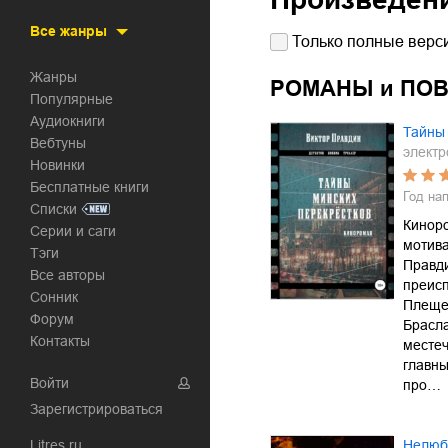
Все жанры
Только полные верси
Жанры
РОМАНЫ и ПО
Популярные
Аудиокниги
Тайны 
Вебтуны
электр
Новинки
Бесплатные книги
Год на
Списки
Кинор
Серии и саги
мотив
Тэги
Правд
Все авторы
преисп
Сонник
Плеще
Форум
Брасла
Контакты
местеч
главны
Войти
про…
Зарегистрироваться
Litres.ru
Нелюбі