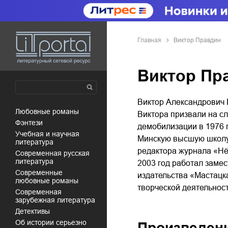
Главная
Виктор Правдин
Виктор Пр
Виктор Александрович 
любовные романы
Виктора призвали на с
фэнтези
демобилизации в 1976 г
учебная и научная
Минскую высшую школу 
литература
редактора журнала «Нё
современная русская
литература
2003 год работал заме
современные
издательства «Мастацка
любовные романы
творческой деятельнос
современная
зарубежная литература
детективы
об истории серьезно
Произведен