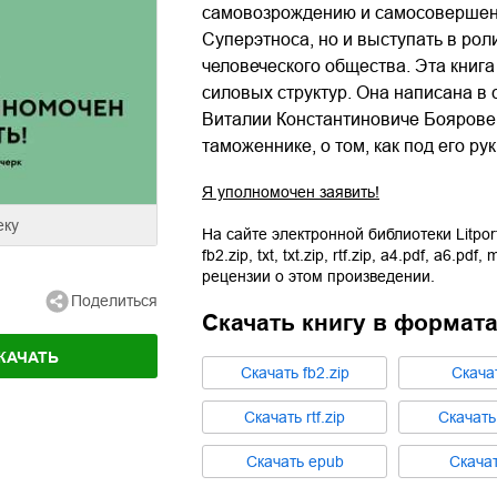
самовозрождению и самосовершенс
Суперэтноса, но и выступать в ро
человеческого общества. Эта книг
силовых структур. Она написана в
Виталии Константиновиче Боярове,
таможеннике, о том, как под его ру
Я уполномочен заявить!
еку
На сайте электронной библиотеки Litpor
fb2.zip
,
txt
,
txt.zip
,
rtf.zip
,
a4.pdf
,
a6.pdf
,
m
рецензии о этом произведении.
Поделиться
Скачать книгу в формат
КАЧАТЬ
Cкачать
fb2.zip
Cкача
Cкачать
rtf.zip
Cкачат
Cкачать
epub
Cкача