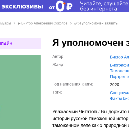
емуары
▶
Виктор Алексеевич Соколов
✔️
Я уполномочен заявить!
Я уполномочен 
НЛАЙН
Автор:
Виктор А
Жанр:
биограф
таможен
портрет 
Год написания книги:
2020
Тэги:
спецслу
факты б
Уважаемый Читатель! Вы держите в 
истории русской таможенной исто
таможенном деле как о природной 