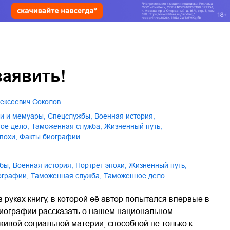
заявить!
лексеевич Соколов
ии и мемуары
,
спецслужбы
,
военная история
,
ное дело
,
таможенная служба
,
жизненный путь
,
эпохи
,
факты биографии
жбы
,
военная история
,
портрет эпохи
,
жизненный путь
,
иографии
,
таможенная служба
,
таможенное дело
руках книгу, в которой её автор попытался впервые в
риографии рассказать о нашем национальном
живой социальной материи, способной не только к