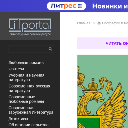
Главная
📚
биографии и м
ЧИТАТЬ О
любовные романы
фэнтези
учебная и научная
литература
современная русская
литература
современные
любовные романы
современная
зарубежная литература
детективы
об истории серьезно