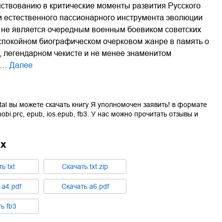
твованию в критические моменты развития Русского
ли естественного пассионарного инструмента эволюции
а не является очередным военным боевиком советских
 спокойном биографическом очерковом жанре в память о
 легендарном чекисте и не менее знаменитом
к…
Далее
tal вы можете скачать книгу
Я уполномочен заявить!
в формате
obi.prc
,
epub
,
ios.epub
,
fb3
. У нас можно прочитать отзывы и
ах
ть
txt
Cкачать
txt.zip
ь
a4.pdf
Cкачать
a6.pdf
ть
fb3