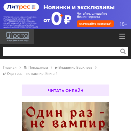
Главная
📚
попаданцы
▶
Владимир Васильев
✔️
Один раз – не вампир. Книга 4
ЧИТАТЬ ОНЛАЙН