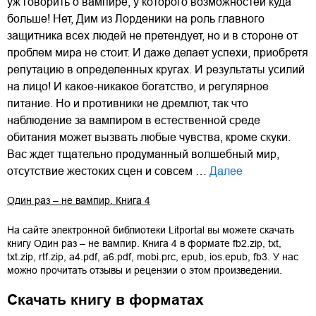
уж говорить о вампире, у которого возможностей куда
больше! Нет, Дим из Лорденики на роль главного
защитника всех людей не претендует, но и в стороне от
проблем мира не стоит. И даже делает успехи, приобретя
репутацию в определенных кругах. И результаты усилий
на лицо! И какое-никакое богатство, и регулярное
питание. Но и противники не дремлют, так что
наблюдение за вампиром в естественной среде
обитания может вызвать любые чувства, кроме скуки.
Вас ждет тщательно продуманный волшебный мир,
отсутствие жестоких сцен и совсем …
Далее
Один раз – не вампир. Книга 4
На сайте электронной библиотеки Litportal вы можете скачать
книгу
Один раз – не вампир. Книга 4
в формате
fb2.zip
,
txt
,
txt.zip
,
rtf.zip
,
a4.pdf
,
a6.pdf
,
mobi.prc
,
epub
,
ios.epub
,
fb3
. У нас
можно прочитать отзывы и рецензии о этом произведении.
Скачать книгу в форматах