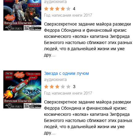
аудиокнига
4
Год написания книги
2017
Сверхсекретное задание майора разведки
Федора Сбондина и финансовый кризис
космического «волка» капитана Зигфрида
Безногого настолько сближают этих разных
людей, что в дальнейшей жизни им уже
дру…
Звезда с одним лучом
аудиокнига
3
Год написания книги
2017
Сверхсекретное задание майора разведки
Федора Сбондина и финансовый кризис
космического «волка» капитана Зигфрида
Безногого настолько сближают этих разных
людей, что в дальнейшей жизни им уже
дру…