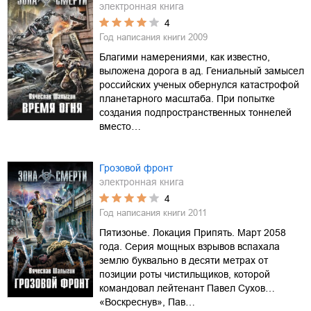
электронная книга
4
Год написания книги
2009
Благими намерениями, как известно,
выложена дорога в ад. Гениальный замысел
российских ученых обернулся катастрофой
планетарного масштаба. При попытке
создания подпространственных тоннелей
вместо…
Грозовой фронт
электронная книга
4
Год написания книги
2011
Пятизонье. Локация Припять. Март 2058
года. Серия мощных взрывов вспахала
землю буквально в десяти метрах от
позиции роты чистильщиков, которой
командовал лейтенант Павел Сухов…
«Воскреснув», Пав…