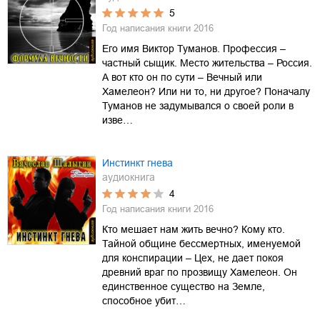
5
Год написания книги
2016
Его имя Виктор Туманов. Профессия –
частный сыщик. Место жительства – Россия.
А вот кто он по сути – Вечный или
Хамелеон? Или ни то, ни другое? Поначалу
Туманов не задумывался о своей роли в
изве…
Инстинкт гнева
аудиокнига
4
Год написания книги
2016
Кто мешает нам жить вечно? Кому кто.
Тайной общине бессмертных, именуемой
для конспирации – Цех, не дает покоя
древний враг по прозвищу Хамелеон. Он
единственное существо на Земле,
способное убит…