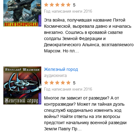
5
Год написания книги
2016
Эта война, получившая название Пятой
Космической, вызревала давно и началась
внезапно. Сошлись в кровавой схватке
солдаты Земной Федерации и
Демократического Альянса, возглавляемого
Марсом. Но пл…
Железный город
аудиокнига
5
Год написания книги
2016
Многое ли зависит от разведки? А от
контрразведки? Может ли тайная дуэль
спецслужб кардинально изменить ход
войны? Найти ответы на эти вопросы
предстоит начальнику военной разведки
Земли Павлу Пр…