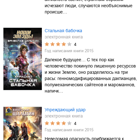
исчезают люди, случаются необъяснимые
происше…
Стальная бабочка
электронная книга
4
Год написания книги
2015
Далекое будущее… С тех пор как
человечество покинуло лишенную ресурсов
и жизни Землю, оно разделилось на три
расы: генномодифицированных дактианцев,
полумеханических сайтенов и мароманнов,
напичк…
Упреждающий удар
электронная книга
4
Год написания книги
2015
Неведомая опасность приближается к