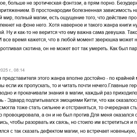
ое, больше не эротическая фэнтэзи, а прям порно. Безудер
ритяжением. В простонародии болезненная зависимость на 
 мир, полный магии, есть ощущение того, что действие про
блекнет на фоне него. Хотя наверное и такого жанра книги
. Ну и как-то не верится что ему важна сама девушка. Так
И все время кажется, что в любой момент зверюшка может 
ротливая скотина, он не может вот так умереть. Как был па
2025
г.,
08:14
я представителя этого жанра вполне достойно - по крайней
ы если их пропускать, то и читать почти нечего.Главные гер
аодно и прокачивали знания в магии, каждый раз приходило
ь - Эдвард подпитывался эмоциями Китти, что как оказалос
могла тоже стать сильнее и отстраняться, то очередная сты
о провоцировала, а он и не был против.Для меня оказался 
ись, чтобы разорвать их связь, но стоило им встретиться и
ился с так сказать дефектом магии, но встречает новенькую