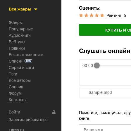
Оценить:
Все жанры
Рейтинг:
5
Жанры
Популярные
КУПИТЬ И С
Аудиокниги
Вебтуны
Новинки
Слушать онлайн
Бесплатные книги
Списки
00:00
Серии и саги
Тэги
Все авторы
Сонник
Sample.mp3
Форум
Контакты
01.mp3
Войти
Помогите, пожалуйста, дру
02.mp3
книге.
Зарегистрироваться
03.mp3
Litres.ru