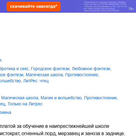
я
эротика и секс
,
городское фэнтези
,
любовное фэнтези
,
кое фэнтези
,
магическая школа
,
противостояние
,
 волшебство
,
ЛитРес: чтец
магическая школа
,
магия и волшебство
,
противостояние
,
тец
,
только на Литрес
Шокина
й платой за обучение в наипрестижнейшей школе
стократ, огненный лорд, мерзавец и заноза в заднице.