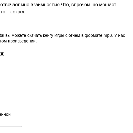
 отвечает мне взаимностью.Что, впрочем, не мешает
то – секрет.
tal вы можете скачать книгу
Игры с огнем
в формате
mp3
. У нас
этом произведении.
ах
танной