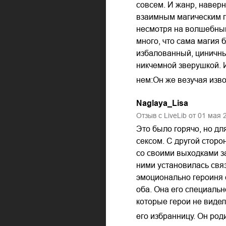
совсем. И жанр, наверн
взаимным магическим п
несмотря на волшебный
много, что сама магия 
избалованный, циничный
никчемной зверушкой. 
нем:Он же везучая изво
Naglaya_Lisa
Отзыв с LiveLib от
01
мая
Это было горячо, но дл
сексом. С другой сторон
со своими выходками з
ними установилась связ
эмоционально героиня с
оба. Она его специальн
которые герои не видел
его избранницу. Он род