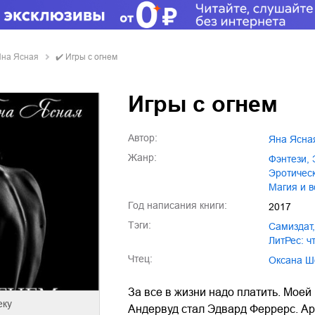
на Ясная
✔️
Игры с огнем
Игры с огнем
Автор:
Яна Ясна
Жанр:
фэнтези
,
эротичес
магия и
Год написания книги:
2017
Тэги:
Самиздат
,
ЛитРес: ч
Чтец:
Оксана 
За все в жизни надо платить. Мое
еку
Андервуд стал Эдвард Феррерс. Ари