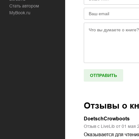
Стать автором
MyBook.ru
Отзывы о к
DoetschCrowboots
Отзыв с LiveLib от
01
мая
Оказывается для чтения