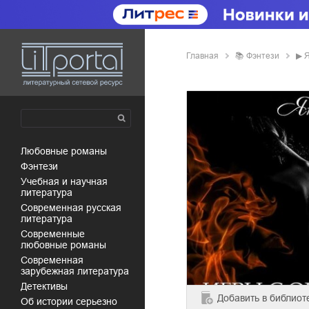
Главная
📚
фэнтези
▶
Я
любовные романы
фэнтези
учебная и научная
литература
современная русская
литература
современные
любовные романы
современная
зарубежная литература
детективы
Добавить
в библиот
об истории серьезно