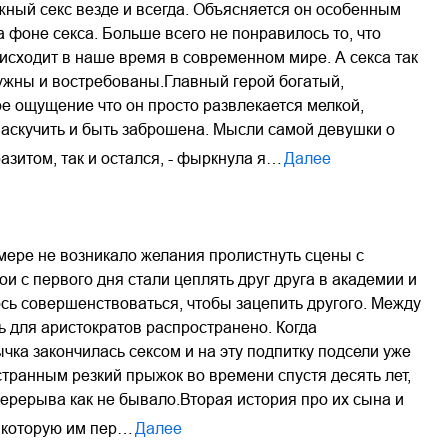
жный секс везде и всегда. Объясняется он особенным
фоне секса. Больше всего не понравилось то, что
исходит в наше время в современном мире. А секса так
 нужны и востребованы.Главный герой богатый,
ое ощущение что он просто развлекается мелкой,
наскучить и быть заброшена. Мысли самой девушки о
разитом, так и остался, - фыркнула я…
Далее
 мере не возникало желания пролистнуть сцены с
ои с первого дня стали цеплять друг друга в академии и
сь совершенствоваться, чтобы зацепить другого. Между
ь для аристократов распространено. Когда
чка закончилась сексом и на эту подпитку подсели уже
странным резкий прыжок во времени спустя десять лет,
 перерыва как не бывало.Вторая история про их сына и
, которую им пер…
Далее