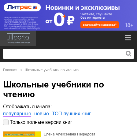
Главная
Школьные учебники по чтению
Школьные учебники по
чтению
Отображать сначала:
популярные
новые
ТОП лучших книг
Только полные версии книг
Елена Алексеевна Нефёдова