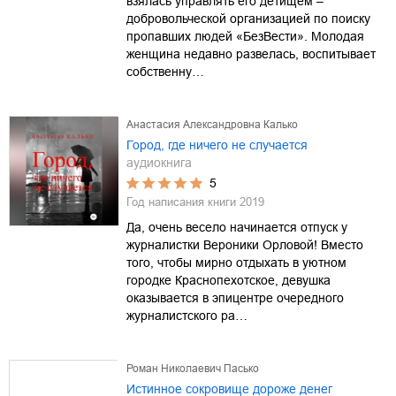
взялась управлять его детищем –
добровольческой организацией по поиску
пропавших людей «БезВести». Молодая
женщина недавно развелась, воспитывает
собственну…
Анастасия Александровна Калько
Город, где ничего не случается
аудиокнига
5
Год написания книги
2019
Да, очень весело начинается отпуск у
журналистки Вероники Орловой! Вместо
того, чтобы мирно отдыхать в уютном
городке Краснопехотское, девушка
оказывается в эпицентре очередного
журналистского ра…
Роман Николаевич Пасько
Истинное сокровище дороже денег