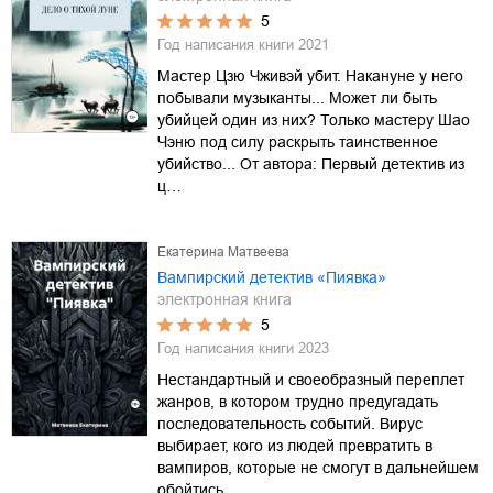
5
Год написания книги
2021
Мастер Цзю Чживэй убит. Накануне у него
побывали музыканты... Может ли быть
убийцей один из них? Только мастеру Шао
Чэню под силу раскрыть таинственное
убийство... От автора: Первый детектив из
ц…
Екатерина Матвеева
Вампирский детектив «Пиявка»
электронная книга
5
Год написания книги
2023
Нестандартный и своеобразный переплет
жанров, в котором трудно предугадать
последовательность событий. Вирус
выбирает, кого из людей превратить в
вампиров, которые не смогут в дальнейшем
обойтись…