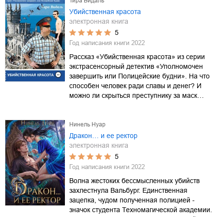
Тира Видаль
Убийственная красота
электронная книга
5
Год написания книги
2022
Рассказ «Убийственная красота» из серии
экстрасенсорный детектив «Уполномочен
завершить или Полицейские будни». На что
способен человек ради славы и денег? И
можно ли скрыться преступнику за маск…
Нинель Нуар
Дракон… и ее ректор
электронная книга
5
Год написания книги
2022
Волна жестоких бессмысленных убийств
захлестнула Вальбург. Единственная
зацепка, чудом полученная полицией -
значок студента Техномагической академии.