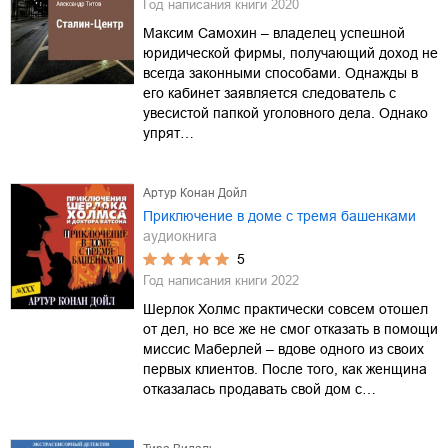
Год написания книги
2020
Максим Самохин – владелец успешной
юридической фирмы, получающий доход не
всегда законными способами. Однажды в
его кабинет заявляется следователь с
увесистой папкой уголовного дела. Однако
упрят…
Артур Конан Дойл
Приключение в доме с тремя башенками
аудиокнига
5
Год написания книги
2022
Шерлок Холмс практически совсем отошел
от дел, но все же не смог отказать в помощи
миссис Маберлей – вдове одного из своих
первых клиентов. После того, как женщина
отказалась продавать свой дом с…