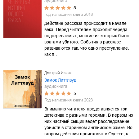
аудиокнига
5
Год написания книги
2018
Действие рассказа происходит в начале
века. Перед читателем проходит череда
подозреваемых, многие из которых были
врагами убитого. События в рассказе
развиваются так, что одно преступление,
как п…
Дмитрий Изаак
Замок Литтлвуд
аудиокнига
5
Год написания книги
2023
Вниманию читателя представляется три
детектива с разными героями. В первом из
них частный сыщик ведет расследование
убийств в старинном английском замке. Во
втором действия происходят в Одессе, к…