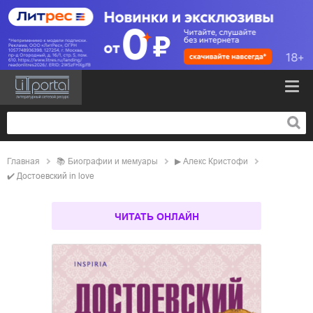
Главная
📚
биографии и мемуары
▶
Алекс Кристофи
✔️
Достоевский in love
ЧИТАТЬ ОНЛАЙН