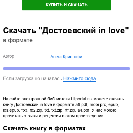
КУПИТЬ И СКАЧАТЬ
Скачать "Достоевский in love"
в формате
Автор
Алекс Кристофи
Если загрузка не началась
Нажмите сюда
На сайте электронной библиотеки Litportal вы можете скачать
книгу
Достоевский in love
в формате
a6.pdf
,
mobi.prc
,
epub
,
ios.epub
,
fb3
,
fb2.zip
,
txt
,
txt.zip
,
rtf.zip
,
a4.pdf
. У нас можно
прочитать отзывы и рецензии о этом произведении.
Скачать книгу в форматах