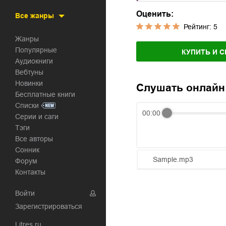
Оценить:
Все жанры
Рейтинг:
5
Жанры
Популярные
КУПИТЬ И С
Аудиокниги
Вебтуны
Новинки
Слушать онлайн
Бесплатные книги
Списки
00:00
Серии и саги
Тэги
Все авторы
Сонник
Sample.mp3
Форум
Контакты
01.mp3
Войти
02.mp3
Зарегистрироваться
03.mp3
Litres.ru