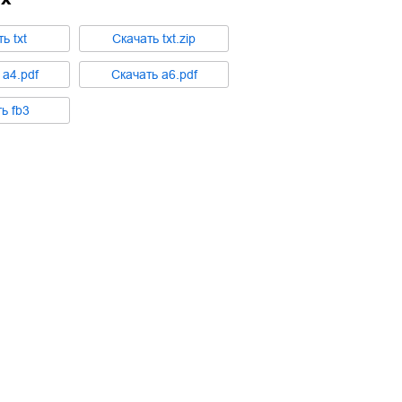
ть
txt
Cкачать
txt.zip
ь
a4.pdf
Cкачать
a6.pdf
ть
fb3