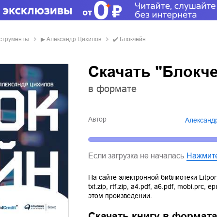
нструменты
▶
Александр Цихилов
✔️
Блокчейн
Скачать "Блокч
в формате
Автор
Александ
Если загрузка не началась
Нажмит
На сайте электронной библиотеки Litpor
txt.zip
,
rtf.zip
,
a4.pdf
,
a6.pdf
,
mobi.prc
,
ep
этом произведении.
Скачать книгу в формат