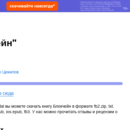
ейн"
р Цихилов
е сюда
tal вы можете скачать книгу
Блокчейн
в формате
fb2.zip
,
txt
,
ub
,
ios.epub
,
fb3
. У нас можно прочитать отзывы и рецензии о
ах