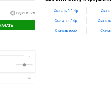
Cкачать
fb2.zip
Cкача
Поделиться
Cкачать
rtf.zip
Cкачат
КАЧАТЬ
Cкачать
epub
Cкача
--:--
25:10
20:50
14:00