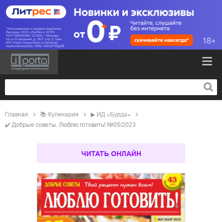
Главная
📚
кулинария
▶
ИД «Бурда»
✔️
Добрые советы. Люблю готовить! №05/2023
ЧИТАТЬ ОНЛАЙН