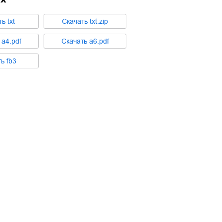
ть
txt
Cкачать
txt.zip
ь
a4.pdf
Cкачать
a6.pdf
ть
fb3