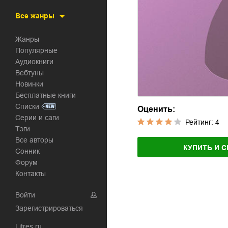
Все жанры
Жанры
Популярные
Аудиокниги
Вебтуны
Новинки
Бесплатные книги
Списки
Оценить:
Серии и саги
Рейтинг:
4
Тэги
Все авторы
КУПИТЬ И С
Сонник
Форум
Контакты
Войти
Зарегистрироваться
Litres.ru