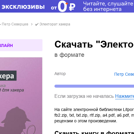
▶
Петр Северцев
✔️
Электорат хакера
Скачать "Электо
НЛАЙН
в формате
Автор
Петр Сев
Если загрузка не началась
Нажмит
На сайте электронной библиотеки Litpor
fb2.zip
,
txt
,
txt.zip
,
rtf.zip
,
a4.pdf
,
a6.pdf
,
m
рецензии о этом произведении.
Скачать книгу в формат