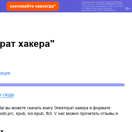
рат хакера"
ерцев
е сюда
tal вы можете скачать книгу
Электорат хакера
в формате
obi.prc
,
epub
,
ios.epub
,
fb3
. У нас можно прочитать отзывы и
ах