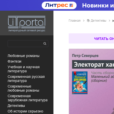
Главная
📚
детективы
ЧИТАТЬ О
любовные романы
фэнтези
учебная и научная
литература
современная русская
литература
современные
любовные романы
современная
зарубежная литература
детективы
об истории серьезно