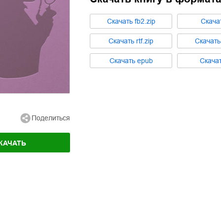
Cкачать
fb2.zip
Cкача
Cкачать
rtf.zip
Cкачат
Cкачать
epub
Cкача
Поделиться
КАЧАТЬ