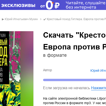
▶
Юрий Игнатьевич Мухин
✔️
Крестовый поход Гитлера. Европа против 
Скачать "Кресто
Европа против 
в формате
Автор
Юрий Иг
Если загрузка не началась
Нажмит
На сайте электронной библиотеки Litpor
против России
в формате
mp3
. У нас м