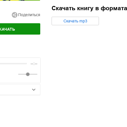
Скачать книгу в формат
Поделиться
Cкачать
mp3
КАЧАТЬ
--:--
25:10
20:50
14:00