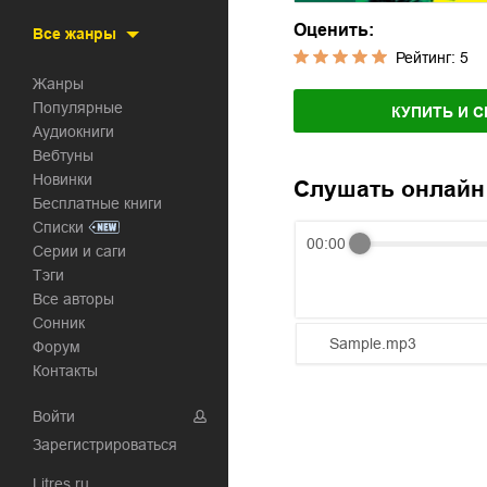
Оценить:
Все жанры
Рейтинг:
5
Жанры
Популярные
КУПИТЬ И С
Аудиокниги
Вебтуны
Новинки
Слушать онлайн
Бесплатные книги
Списки
00:00
Серии и саги
Тэги
Все авторы
Сонник
Sample.mp3
Форум
Контакты
01.mp3
Войти
02.mp3
Зарегистрироваться
03.mp3
Litres.ru