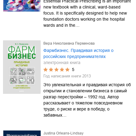
Essential Practical Prescribing is an important
new textbook with a clinical, ward-based
focus. It is specifically designed to help new
foundation doctors working on the hospital
wards and in the…
Вера Николаевна Перминова
Фармбизнес. Правдивая история о
российских предпринимателях
электронная книга
5
Год написания книги
2013
Это увлекательная и правдивая история об
открытии и становлении бизнеса в самый
разгар перестройки – 1992 год. Автор
рассказывает о тяжелом повседневном
труде, о риске и вере в победу, о
забавных…
Justina Orleans-Lindsay