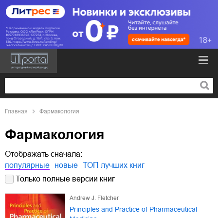
Главная
Фармакология
Фармакология
Отображать сначала:
популярные
новые
ТОП лучших книг
Только полные версии книг
Andrew J. Fletcher
Principles and Practice of Pharmaceutical