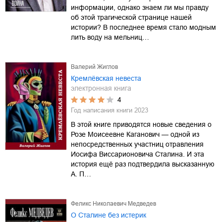
информации, однако знаем ли мы правду
об этой трагической странице нашей
истории? В последнее время стало модным
лить воду на мельниц…
Валерий Жиглов
Кремлёвская невеста
электронная книга
4
Год написания книги
2023
В этой книге приводятся новые сведения о
Розе Моисеевне Каганович — одной из
непосредственных участниц отравления
Иосифа Виссарионовича Сталина. И эта
история ещё раз подтвердила высказанную
А. П…
Феликс Николаевич Медведев
О Сталине без истерик