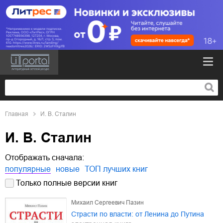
Главная
И. В. Сталин
И. В. Сталин
Отображать сначала:
популярные
новые
ТОП лучших книг
Только полные версии книг
Михаил Сергеевич Пазин
Страсти по власти: от Ленина до Путина