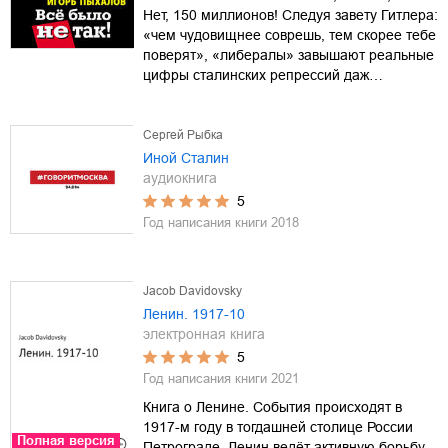
Нет, 150 миллионов! Следуя завету Гитлера:
«чем чудовищнее соврешь, тем скорее тебе
поверят», «либералы» завышают реальные
цифры сталинских репрессий даж…
Сергей Рыбка
Иной Сталин
аудиокнига
5
Год написания книги
2018
Jacob Davidovsky
Ленин. 1917-10
электронная книга
5
Год написания книги
2021
Книга о Ленине. События происходят в
1917-м году в тогдашней столице России
Полная версия
Петрограде. Ленин ведёт активную борьбу