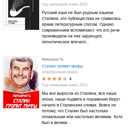
Год написания книги
2020
Русский язык не был родным языком
Сталина, его публицистика не славилась
ярким литературным слогом. Однако
современники вспоминают, что его речи
производили на них чарующее,
гипнотическое впечатл…
МемуаристЪ
Сталин громит мифы
электронная книга
4
Год написания книги
2023
Мы все выросли из Сталина, вся наша
эпоха, наши подвиги и поражения берут
начало в Сталинских словах. Вовсе не
потому, что Сталин был настолько
гениальным или настолько великим. Хотя
был и велики…