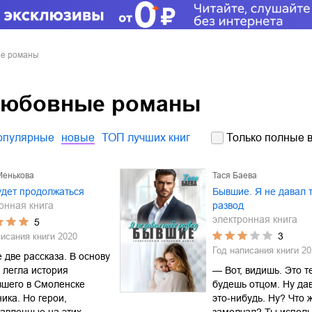
ые романы
любовные романы
опулярные
новые
ТОП лучших книг
Только полные в
Менькова
Тася Баева
удет продолжаться
Бывшие. Я не давал 
онная книга
развод
электронная книга
5
3
писания книги
2020
Год написания книги
20
е две рассказа. В основу
 легла история
— Вот, видишь. Это те
вшего в Смоленске
будешь отцом. Ну дав
ика. Но герои,
это-нибудь. Ну? Что 