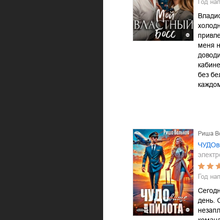
Год на
Влади
холодн
привле
меня 
доводи
кабине
без бе
каждом
Риша В
ЧУДОв
электр
Год на
Сегод
день. 
незап