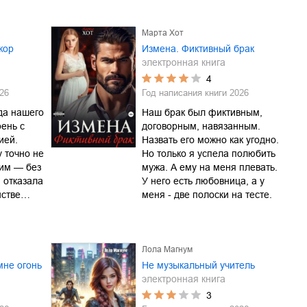
Марта Хот
жор
Измена. Фиктивный брак
электронная книга
4
26
Год написания книги
2026
да нашего
Наш брак был фиктивным,
рень с
договорным, навязанным.
ией.
Назвать его можно как угодно.
 точно не
Но только я успела полюбить
ним — без
мужа. А ему на меня плевать.
я отказала
У него есть любовница, а у
инстве…
меня - две полоски на тесте.
Лола Магнум
мне огонь
Не музыкальный учитель
электронная книга
3