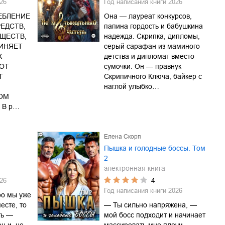
26
Год написания книги
2026
ЕБЛЕНИЕ
Она — лауреат конкурсов,
ЕДСТВ,
папина гордость и бабушкина
ЩЕСТВ,
надежда. Скрипка, дипломы,
ЧИНЯЕТ
серый сарафан из маминого
Х
детства и дипломат вместо
ОТ
сумочки. Он — правнук
Т
Скрипичного Ключа, байкер с
наглой улыбко…
ОМ
 В р…
Елена Скорп
Пышка и голодные боссы. Том
2
электронная книга
4
26
Год написания книги
2026
ро мы уже
есте, то
— Ты сильно напряжена, —
ть —
мой босс подходит и начинает