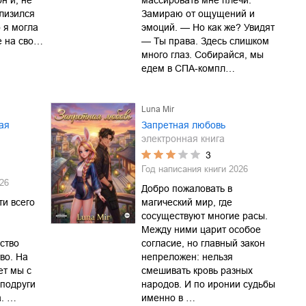
н и, не
массировать мне плечи.
близился
Замираю от ощущений и
о я могла
эмоций. — Но как же? Увидят
е на сво…
— Ты права. Здесь слишком
много глаз. Собирайся, мы
едем в СПА-компл…
Luna Mir
ая
Запретная любовь
электронная книга
3
Год написания книги
2026
26
Добро пожаловать в
ти всего
магический мир, где
сосуществуют многие расы.
Между ними царит особое
ство
согласие, но главный закон
тво. На
непреложен: нельзя
ет мы с
смешивать кровь разных
подруги
народов. И по иронии судьбы
а. …
именно в …