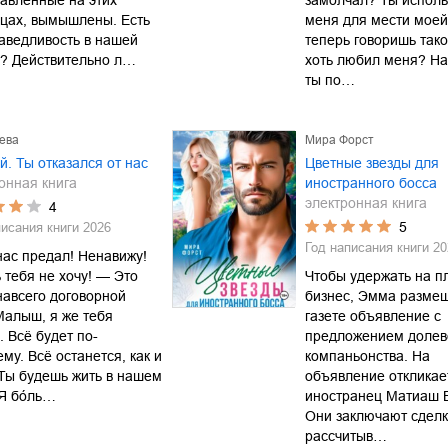
авленные на этих
замолчал? Ты исполь
цах, вымышлены. Есть
меня для мести моей
аведливость в нашей
теперь говоришь так
е? Действительно л…
хоть любил меня? На
ты по…
ева
Мира Форст
. Ты отказался от нас
Цветные звезды для
онная книга
иностранного босса
электронная книга
4
5
писания книги
2026
Год написания книги
20
ас предал! Ненавижу!
 тебя не хочу! — Это
Чтобы удержать на п
навсего договорной
бизнес, Эмма размещ
Малыш, я же тебя
газете объявление с
 Всё будет по-
предложением долев
му. Всё останется, как и
компаньонства. На
Ты будешь жить в нашем
объявление откликае
Я бо́ль…
иностранец Матиаш В
Они заключают сделк
рассчитыв…