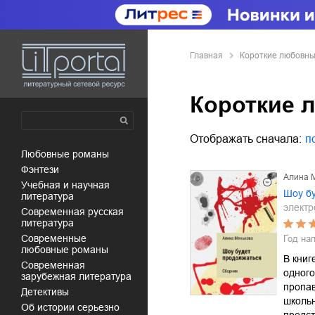
Главная
Короткие любовн
Короткие 
Отображать сначала:
п
любовные романы
фэнтези
Алина 
учебная и научная
Шоу б
литература
электр
современная русская
литература
современные
Год на
любовные романы
В книг
современная
одного
зарубежная литература
пропа
детективы
школьн
об истории серьезно