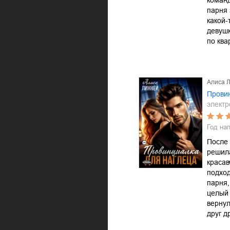
команд
парня 
какой-
девушк
по ква
Алиса 
Провин
электр
Год на
После 
решила
красав
подход
парня,
целый 
вернул
друг д