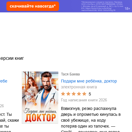
ерсии книг
Тася Баева
тебе
Подари мне ребёнка, доктор
электронная книга
5
Год написания книги
2026
26
Взвизгнув, резко распахнула
ст. Ты
дверь и опрометью кинулась в
ай, скажи
своё убежище, на ходу
же ты
потеряв один из тапочек. —