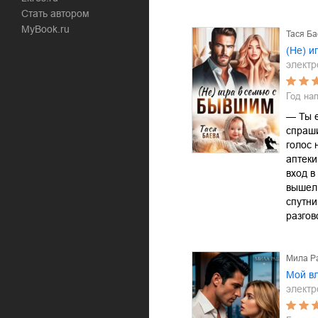
Стать автором
MyBook.ru
Тася Ба
(Не) и
электр
Год на
— Ты 
спраши
голос 
аптеки
вход в
вышел 
спутн
разгов
Мила Р
Мой в
электр