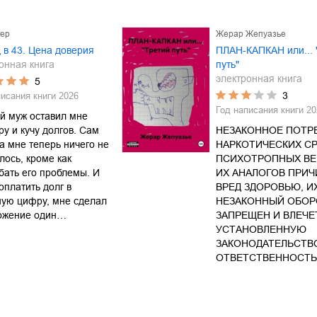
тер
Жерар Жепуазье
 в 43. Цена доверия
ПЛАН-КАПКАН или... 
онная книга
путь"
электронная книга
5
3
писания книги
2026
Год написания книги
20
й муж оставил мне
ру и кучу долгов. Сам
НЕЗАКОННОЕ ПОТР
 а мне теперь ничего не
НАРКОТИЧЕСКИХ СР
лось, кроме как
ПСИХОТРОПНЫХ ВЕ
бать его проблемы. И
ИХ АНАЛОГОВ ПРИ
оплатить долг в
ВРЕД ЗДОРОВЬЮ, И
ную цифру, мне сделал
НЕЗАКОННЫЙ ОБОР
ожение один…
ЗАПРЕЩЕН И ВЛЕЧЕ
УСТАНОВЛЕННУЮ
ЗАКОНОДАТЕЛЬСТВ
ОТВЕТСТВЕННОСТЬ