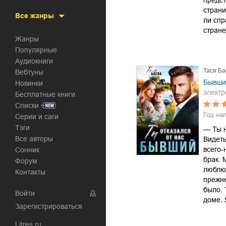
предст
страни
Все жанры
ли спр
стран
Жанры
Популярные
Аудиокниги
Тася Ба
Вебтуны
Бывший
Новинки
электр
Бесплатные книги
Списки
Год на
Серии и саги
Тэги
— Ты н
Все авторы
Видеть
всего-
Сонник
брак. 
Форум
люблю.
Контакты
прежне
было. 
Войти
доме. 
Зарегистрироваться
Litres.ru