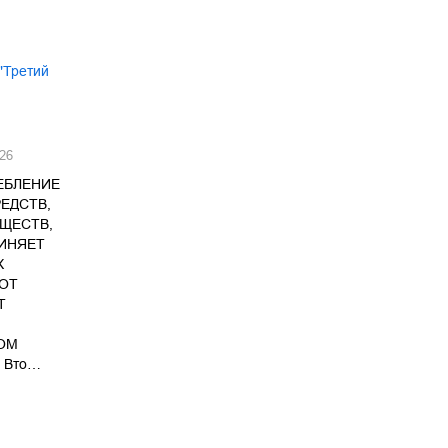
"Третий
26
ЕБЛЕНИЕ
ЕДСТВ,
ЩЕСТВ,
ЧИНЯЕТ
Х
ОТ
Т
ОМ
 Вто…