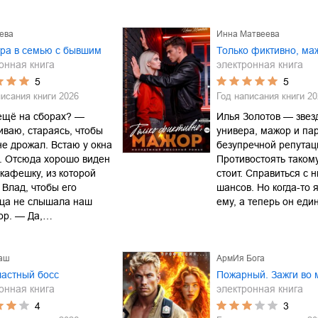
ева
Инна Матвеева
гра в семью с бывшим
Только фиктивно, ма
онная книга
электронная книга
5
5
писания книги
2026
Год написания книги
20
ещё на сборах? —
Илья Золотов — звез
ваю, стараясь, чтобы
универа, мажор и па
не дрожал. Встаю у окна
безупречной репутац
. Отсюда хорошо виден
Противостоять такому
 кафешку, из которой
стоит. Справиться с 
Влад, чтобы его
шансов. Но когда-то 
ица не слышала наш
ему, а теперь он ед
ор. — Да,…
аш
АрмИя Бога
ластный босс
Пожарный. Зажги во 
онная книга
электронная книга
4
3