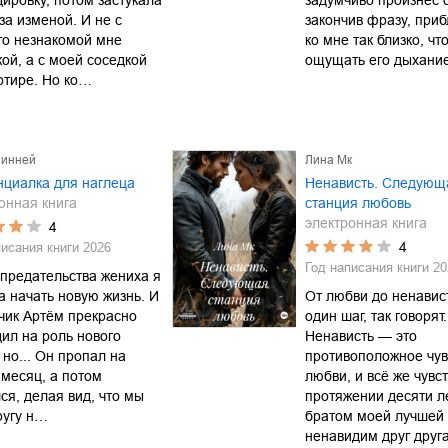
ировку, потом застукала
задумчиво произнёс о
за изменой. И не с
закончив фразу, при
то незнакомой мне
ко мне так близко, чт
ой, а с моей соседкой
ощущать его дыхани
ртире. Но ко…
Линней
Лина Мк
циалка для наглеца
Ненависть. Следующ
онная книга
станция любовь
электронная книга
4
4
писания книги
2026
Год написания книги
20
предательства жениха я
 начать новую жизнь. И
От любви до ненавис
чик Артём прекрасно
один шаг, так говорят.
ил на роль нового
Ненависть — это
 но... Он пропал на
противоположное чув
месяц, а потом
любви, и всё же чувс
ся, делая вид, что мы
протяжении десяти л
ругу н…
братом моей лучшей 
ненавидим друг друг