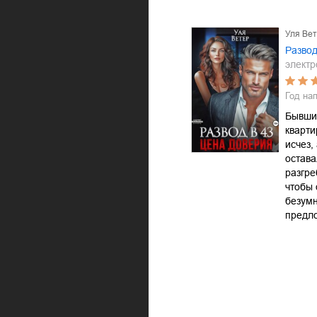
Уля Ве
Развод
электр
Год на
Бывши
кварти
исчез,
остава
разгре
чтобы 
безум
предл