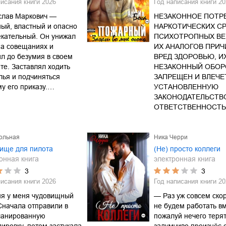
писания книги
2026
Год написания книги
20
слав Маркович —
НЕЗАКОННОЕ ПОТР
ый, властный и опасно
НАРКОТИЧЕСКИХ СР
кательный. Он унижал
ПСИХОТРОПНЫХ ВЕ
на совещаниях и
ИХ АНАЛОГОВ ПРИ
л до безумия в своем
ВРЕД ЗДОРОВЬЮ, И
те. Заставлял ходить
НЕЗАКОННЫЙ ОБОР
лья и подчиняться
ЗАПРЕЩЕН И ВЛЕЧЕ
у его приказу.…
УСТАНОВЛЕННУЮ
ЗАКОНОДАТЕЛЬСТВ
ОТВЕТСТВЕННОСТЬ
ольная
Ника Черри
ище для пилота
(Не) просто коллеги
онная книга
электронная книга
3
3
писания книги
2026
Год написания книги
20
ня у меня чудовищный
— Раз уж совсем ско
Сначала отправили в
не будем работать вм
ланированную
пожалуй нечего теря