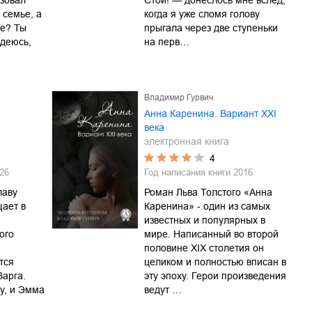
зовал
Стой! — донеслось мне вслед,
 семье, а
когда я уже сломя голову
ое? Ты
прыгала через две ступеньки
деюсь,
на перв…
Владимир Гурвич
Анна Каренина. Вариант ХХІ
века
электронная книга
4
26
Год написания книги
2016
лаву
Роман Льва Толстого «Анна
ает в
Каренина» - один из самых
известных и популярных в
ого
мире. Написанный во второй
половине ХIХ столетия он
тся
целиком и полностью вписан в
арга.
эту эпоху. Герои произведения
у, и Эмма
ведут …