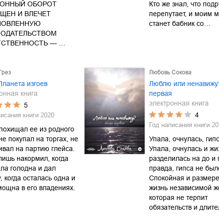
КОННЫЙ ОБОРОТ
Кто же знал, что подр
ЩЕН И ВЛЕЧЕТ
перепутает, и моим 
НОВЛЕННУЮ
станет бабник со…
НОДАТЕЛЬСТВОМ
ТСТВЕННОСТЬ — …
Грез
Любовь Сокова
Планета изгоев
Люблю или ненавижу
онная книга
первая
электронная книга
5
4
писания книги
2020
Год написания книги
20
похищал ее из родного
не покупал на торгах, не
Упала, очнулась, гипс
вал на партию глейса.
Упала, очнулась и жи
лишь накормил, когда
разделилась на до и 
ла голодна и дал
правда, гипса не был
, когда осталась одна и
Спокойная и размер
ощна в его владениях.
жизнь независимой 
которая не терпит
обязательств и длит