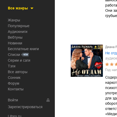
вынос
работа
Все жанры
Они за
грубые
Жанры
Популярные
Аудиокниги
Вебтуны
Новинки
Диана 
Бесплатные книги
Не от
Списки
аудиок
Серии и саги
Тэги
Год на
Все авторы
Содер
Сонник
наркот
Форум
психот
Контакты
употре
для зд
Войти
оборот
Зарегистрироваться
ответс
«Меди
Litres.ru