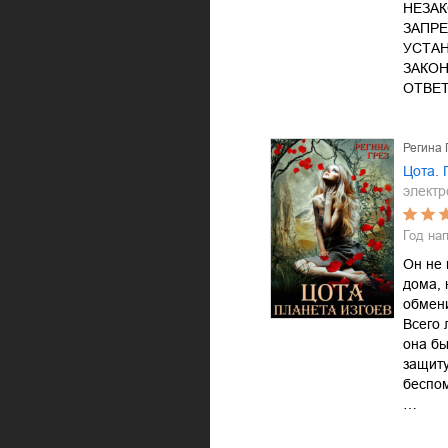
НЕЗА
ЗАПРЕ
УСТА
ЗАКО
ОТВЕ
Регина 
Цота. 
электр
Год на
Он не 
дома, 
обмени
Всего 
она бы
защиту
беспом
…