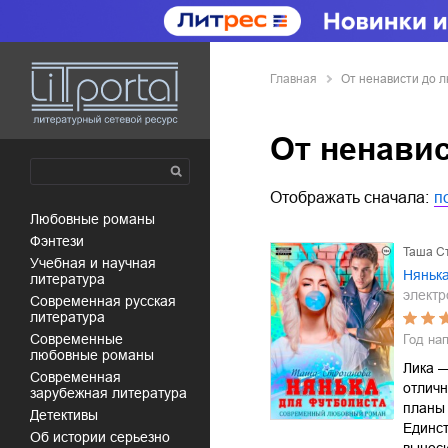
Главная
От ненависти до 
От ненави
Отображать сначала:
п
любовные романы
фэнтези
Таша С
учебная и научная
Нянька
литература
электр
современная русская
литература
современные
Год на
любовные романы
Лика —
современная
отлич
зарубежная литература
планы
детективы
Единст
об истории серьезно