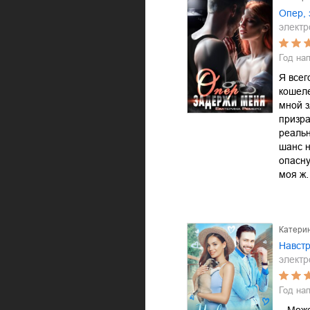
Опер,
электр
Год на
Я всег
кошеле
мной з
призра
реальн
шанс н
опасну
моя ж
Катери
Навстр
электр
Год на