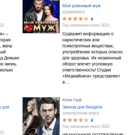
Мой ревнивый муж
аудиокнига
4
23
Год написания книги
2023
я» –
Содержит информацию о
торая
наркотических или
, жанр
психотропных веществах,
ный
употребление которых опасно
ад Демьян
для здоровья. Их незаконный
ою жизнь
оборот влечет уголовную
сколько
ответственность! Студия
«МедиаКнига» представляет
а…
Юлия Гауф
а для
Заноза для бандита
электронная книга
4
Год написания книги
2023
23