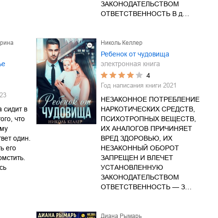
ЗАКОНОДАТЕЛЬСТВОМ
ОТВЕТСТВЕННОСТЬ В д…
ерина
Николь Келлер
Ребенок от чудовища
ье
электронная книга
4
Год написания книги
2021
23
НЕЗАКОННОЕ ПОТРЕБЛЕНИЕ
а сидит в
НАРКОТИЧЕСКИХ СРЕДСТВ,
ого, что
ПСИХОТРОПНЫХ ВЕЩЕСТВ,
ому
ИХ АНАЛОГОВ ПРИЧИНЯЕТ
вет один.
ВРЕД ЗДОРОВЬЮ, ИХ
ь его
НЕЗАКОННЫЙ ОБОРОТ
омстить.
ЗАПРЕЩЕН И ВЛЕЧЕТ
сь
УСТАНОВЛЕННУЮ
ЗАКОНОДАТЕЛЬСТВОМ
ОТВЕТСТВЕННОСТЬ — З…
Диана Рымарь