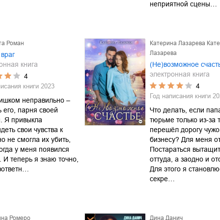
неприятной сцены…
та Роман
Катерина Лазарева Кат
Лазарева
 враг
онная книга
(Не)возможное счаст
электронная книга
4
4
писания книги
2023
Год написания книги
20
лишком неправильно –
 его, парня своей
Что делать, если пап
. Я привыкла
тюрьме только из-за т
деть свои чувства к
перешёл дорогу чуж
но не смогла их убить,
бизнесу? Для меня от
огда у меня появился
Постараться вытащит
. И теперь я знаю точно,
оттуда, а заодно и от
зответн…
Для этого я становлю
секре…
ина Ромеро
Дина Данич