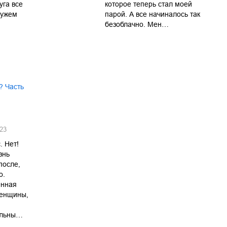
уга все
которое теперь стал моей
мужем
парой. А все начиналось так
безоблачно. Мен…
? Часть
23
. Нет!
знь
после,
о.
енная
женщины,
ельны…