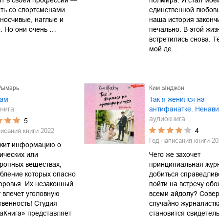
ит в своей профессии —
полмира. И стал мое
ть со спортсменами.
единственной любов
носчивые, наглые и
наша история законч
. Но они очень …
печально. В этой жи
встретились снова. Т
мой де…
Рымарь
Ким Ынджон
дам
Так я женился на
нига
антифанатке. Ненави
аудиокнига
5
4
писания книги
2022
Год написания книги
20
жит информацию о
ических или
Чего же захочет
ропных веществах,
принципиальная журн
бление которых опасно
добиться справедлив
оровья. Их незаконный
пойти на встречу об
 влечет уголовную
всеми айдолу? Сове
твенность! Студия
случайно журналистк
аКнига» представляет
становится свидетел