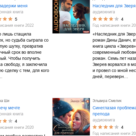
 задержи меня
Наследник для Зверя
онная книга
аудиокнига
5
4
писания книги
2022
Год написания книги
20
о лишь стащила
«Наследник для Звер
к, но судьба сыграла со
роман Дины Данич, в
лую шутку, превратив
книга цикла «Зверев»
чный срок во вполне
современный любов
ый. Чтобы получить
роман. Семь лет наз
а свободу, я заключила
Зверев ворвался в м
ю сделку с тем, для кого
и провел со мной не
…
дней, переверн…
на Ши
Эльвира Смелик
ечу мечте
Синеглазая проблем
онная книга
препода
аудиокнига
4
4
писания книги
2020
Год написания книги
20