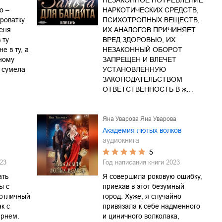
НЕЗАКОННОЕ ПОТРЕБЛЕНИЕ
о –
НАРКОТИЧЕСКИХ СРЕДСТВ,
роватку
ПСИХОТРОПНЫХ ВЕЩЕСТВ,
меня
ИХ АНАЛОГОВ ПРИЧИНЯЕТ
 ту
ВРЕД ЗДОРОВЬЮ, ИХ
е в ту, а
НЕЗАКОННЫЙ ОБОРОТ
нному
ЗАПРЕЩЕН И ВЛЕЧЕТ
, сумела
УСТАНОВЛЕННУЮ
ЗАКОНОДАТЕЛЬСТВОМ
ОТВЕТСТВЕННОСТЬ В ж…
Яна Уварова Яна Уварова
Академия лютых волков
аудиокнига
5
23
Год написания книги
2023
ать
Я совершила роковую ошибку,
ы с
приехав в этот безумный
 отличный
город. Хуже, я случайно
к с
привязала к себе надменного
арнем.
и циничного волколака,