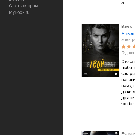
а…
Стать автором
MyBook.ru
Виолет
Я твой
электр
Год на
Это с
любить
сестры
ненави
нему, 
даже к
другой
что бе
Екатер