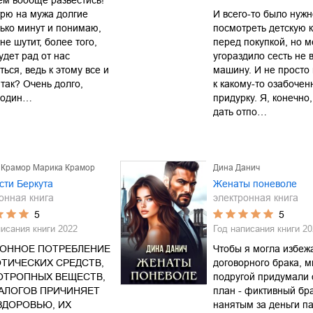
м вообще развестись!
рю на мужа долгие
И всего-то было нужн
ько минут и понимаю,
посмотреть детскую к
 не шутит, более того,
перед покупкой, но 
удет рад от нас
угораздило сесть не в
ться, ведь к этому все и
машину. И не просто н
 так? Очень долго,
к какому-то озабоче
 один…
придурку. Я, конечно
дать отпо…
 Крамор Марика Крамор
Дина Данич
сти Беркута
Женаты поневоле
онная книга
электронная книга
5
5
писания книги
2022
Год написания книги
20
КОННОЕ ПОТРЕБЛЕНИЕ
Чтобы я могла избеж
ТИЧЕСКИХ СРЕДСТВ,
договорного брака, м
ОТРОПНЫХ ВЕЩЕСТВ,
подругой придумали
АЛОГОВ ПРИЧИНЯЕТ
план - фиктивный бра
ЗДОРОВЬЮ, ИХ
нанятым за деньги п