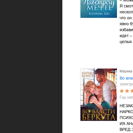
– Може
Я смот
нескол
что он
явно б
избави
идет –
целых
Марика
Во вла
электр
Год на
НЕЗА
НАРКО
ПСИХ
ИХ АН
ВРЕД 