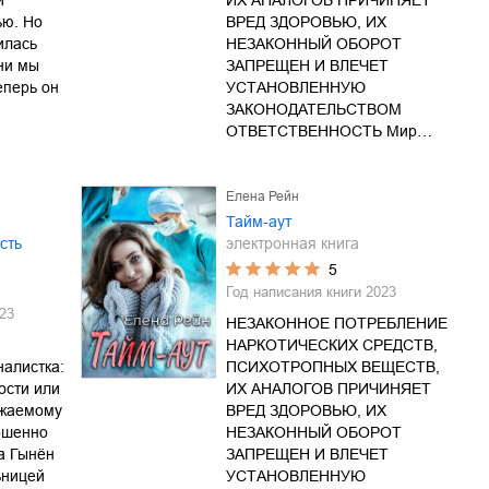
й
ИХ АНАЛОГОВ ПРИЧИНЯЕТ
ью. Но
ВРЕД ЗДОРОВЬЮ, ИХ
илась
НЕЗАКОННЫЙ ОБОРОТ
зни мы
ЗАПРЕЩЕН И ВЛЕЧЕТ
еперь он
УСТАНОВЛЕННУЮ
ЗАКОНОДАТЕЛЬСТВОМ
ОТВЕТСТВЕННОСТЬ Мир…
Елена Рейн
Тайм-аут
сть
электронная книга
5
Год написания книги
2023
23
НЕЗАКОННОЕ ПОТРЕБЛЕНИЕ
НАРКОТИЧЕСКИХ СРЕДСТВ,
алистка:
ПСИХОТРОПНЫХ ВЕЩЕСТВ,
ости или
ИХ АНАЛОГОВ ПРИЧИНЯЕТ
ожаемому
ВРЕД ЗДОРОВЬЮ, ИХ
ршенно
НЕЗАКОННЫЙ ОБОРОТ
а Гынён
ЗАПРЕЩЕН И ВЛЕЧЕТ
ьницей
УСТАНОВЛЕННУЮ