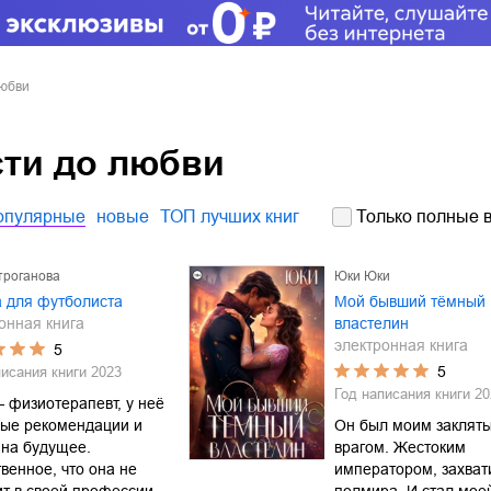
любви
сти до любви
опулярные
новые
ТОП лучших книг
Только полные в
троганова
Юки Юки
 для футболиста
Мой бывший тёмный
онная книга
властелин
электронная книга
5
5
писания книги
2023
Год написания книги
20
 физиотерапевт, у неё
ные рекомендации и
Он был моим заклят
 на будущее.
врагом. Жестоким
венное, что она не
императором, захва