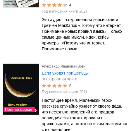
4
Год написания книги
2021
Это аудио – сокращенная версия книги
Гретчен МакКалок «Потому что интернет.
Понимание новых правил языка». Только
самые ценные мысли, идеи, кейсы,
примеры. «Потому что интернет.
Понимание новых …
Александр Иванович Вовк
Если уходят пришельцы
электронная книга
5
Год написания книги
2011
Настоящее время. Маленький герой
рассказа случайно узнает от своего деда,
Полная версия
что несколько поколений его предков
периодически контактировали с
пришельцами, а потом он и сам знакомится
с их представи…