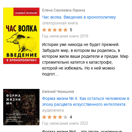
Елена Сергеевна Ларина
Час волка. Введение в хронополитику
электронная книга
5
Год написания книги
2019
История уже никогда не будет прежней.
Забудьте мир, в котором вы родились, в
котором жили ваши родители и предки. Мир
стремительно катится к катастрофе,
которой не избежать. Но к ней можно
подгот…
Евгений Черешнев
Форма жизни № 4. Как остаться человеком в
эпоху расцвета искусственного интеллекта
аудиокнига
4
Год написания книги
2022
Форма жизни №4 – это люди, усиленные