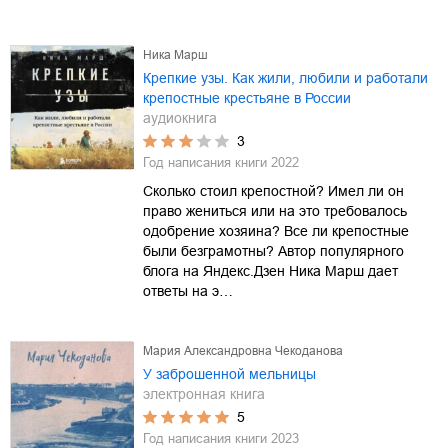
Ника Марш
Крепкие узы. Как жили, любили и работали
крепостные крестьяне в России
аудиокнига
3
Год написания книги
2022
Сколько стоил крепостной? Имел ли он
право жениться или на это требовалось
одобрение хозяина? Все ли крепостные
были безграмотны? Автор популярного
блога на Яндекс.Дзен Ника Марш дает
ответы на э…
Мария Александровна Чекоданова
У заброшенной мельницы
электронная книга
5
Год написания книги
2023