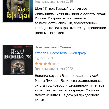
Год написания книги
2018
Шел XIX век. Каждый его год все
отчетливее, яснее выявлял огромную мощь
России. В стране непостижимых
возможностей сильный, мужественный
народ пытался вырваться из пут крепостной
кабалы. На Камен…
Иван Валерьевич Оченков
Стрелок. Несостоявшийся граф
аудиокнига
4
Год написания книги
2022
Новинка серии «Военная фантастика»!
Мечта Дмитрия Будищева осуществилась –
он стал офицером и дворянином, и теперь
ничего не мешает его карьере. Он даже
может жениться на дочери придворного
банки…