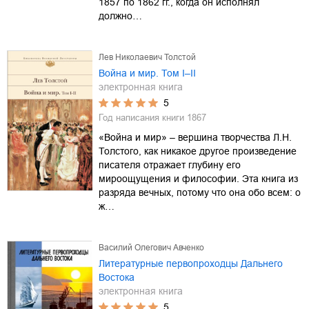
1857 по 1862 гг., когда он исполнял
должно…
Лев Николаевич Толстой
Война и мир. Том I–II
электронная книга
5
Год написания книги
1867
«Война и мир» – вершина творчества Л.Н.
Толстого, как никакое другое произведение
писателя отражает глубину его
мироощущения и философии. Эта книга из
разряда вечных, потому что она обо всем: о
ж…
Василий Олегович Авченко
Литературные первопроходцы Дальнего
Востока
электронная книга
5