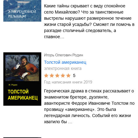
Какие тайны скрывает с виду спокойное
село Михайлово? Что за таинственные
выстрелы нарушают размеренное течение
жизни старой усадьбы? Сможет ли помочь в
разгадке столичный следователь, а
главное…
Игорь Олегович Родин
Толстой американец
электронная книга
5
Год написания книги
2019
Героическая драма в стихах рассказывает о
знаменитом бретере, дуэлянте,
авантюристе Федоре Ивановиче Толстом по
прозвищу «американец». Это была
легендарная личность. Событий его жизни
хватило бы …