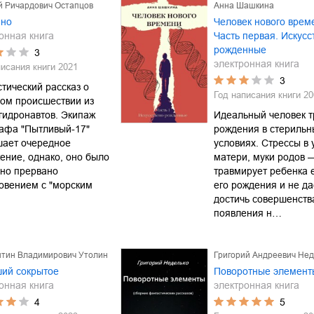
й Ричардович Остапцов
Анна Шашкина
ино
Человек нового врем
онная книга
Часть первая. Искусс
рожденные
3
электронная книга
писания книги
2021
3
тический рассказ о
Год написания книги
20
ом происшествии из
гидронавтов. Экипаж
Идеальный человек т
кафа "Пытливый-17"
рождения в стерильн
шает очередное
условиях. Стрессы в 
ение, однако, оно было
матери, муки родов —
пно прервано
травмирует ребенка 
овением с "морским
его рождения и не да
достичь совершенств
появления н…
нтин Владимирович Утолин
Григорий Андреевич Нед
ший сокрытое
Поворотные элемент
онная книга
электронная книга
4
5