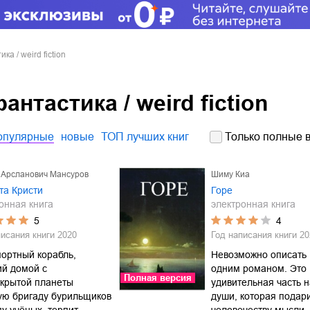
а / weird fiction
нтастика / weird fiction
опулярные
новые
ТОП лучших книг
Только полные в
 Арсланович Мансуров
Шиму Киа
та Кристи
Горе
онная книга
электронная книга
5
4
писания книги
2020
Год написания книги
20
ортный корабль,
Невозможно описать 
ий домой с
одним романом. Это
Полная версия
ткрытой планеты
удивительная часть 
ую бригаду бурильщиков
души, которая подар