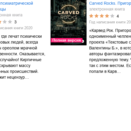
 психиатрической
Carved Rocks. Приго
ицы
электронная книга
онная книга
4
3
Год написания книги
20
писания книги
2020
«Карвед Рок. Пригоро
 где лечат психически
одноименный челле
Полная версия
овых людей, всегда
проекта «Текстовые 
ы ореолом мрачной
Валентины Б.», в кот
венности. Оказывается,
авторы фантазирова
 случайно! Кирпичные
предложенную тему. 
скрывают массу
так с этим местом. Е
чных происшествий.
попали в Карв…
жит нецензур…