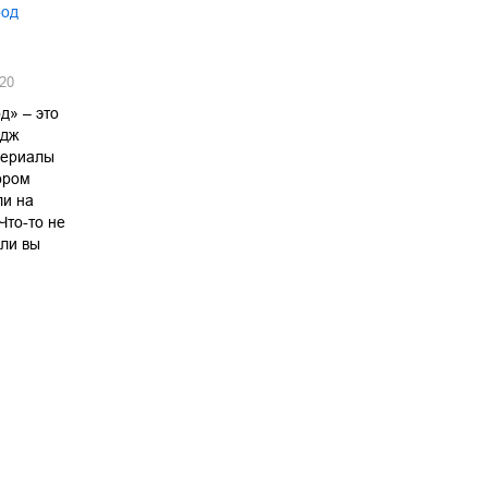
род
20
д» – это
ндж
сериалы
ором
ли на
Что-то не
сли вы