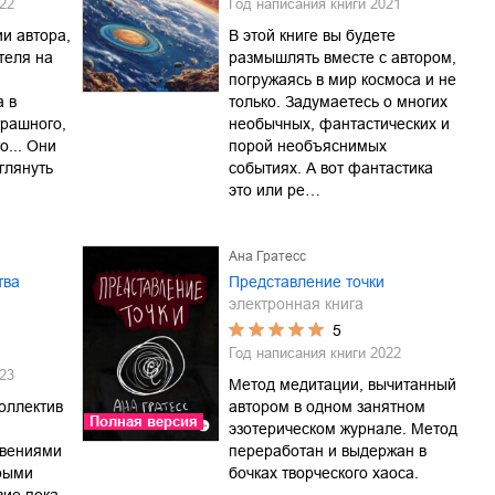
22
Год написания книги
2021
и автора,
В этой книге вы будете
теля на
размышлять вместе с автором,
погружаясь в мир космоса и не
 в
только. Задумаетесь о многих
трашного,
необычных, фантастических и
о... Они
порой необъяснимых
глянуть
событиях. А вот фантастика
это или ре…
Ана Гратесс
тва
Представление точки
электронная книга
5
Год написания книги
2022
23
Метод медитации, вычитанный
оллектив
автором в одном занятном
Полная версия
эзотерическом журнале. Метод
овениями
переработан и выдержан в
рыми
бочках творческого хаоса.