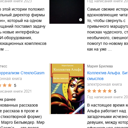
писания книги
2023
Год написания книги
20
 этой истории положил
Самые свежие истори
альный директор фирмы
вдохновляющие чита
н», который на одном
то, чтобы свернуть с
ещаний поставил задачу
привычного маршрута
ть новые интерфейсы
поисках чудесного, с
ЗИ-оборудования,
необычного, смешног
локационных комплексов
помогут по-новому вз
тем …
как на уже …
тесс
Мария Брилева
юрреализм СтеклоGasm
Коллектив Альфа. Би
онная книга
смыслов
электронная книга
5
5
писания книги
2021
Год написания книги
20
ик ранее
кованных рассказов
В настоящее время к
е рассказа в прозе и
Альфа работает над
 стихотворной форме)
загадочными исчезн
 Марго Бельведер. Мир
девушек, между кото