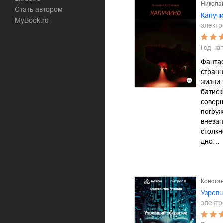
Никола
Стать автором
Капуч
MyBook.ru
электр
Год на
Фантас
странн
жизни 
батис
совер
погруж
внеза
столкн
дно…
Конста
Узрев
электр