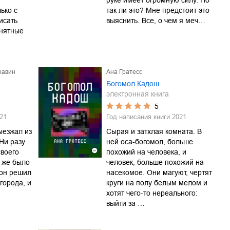
руке имеет огромную силу. Но
ько с
так ли это? Мне предстоит это
исать
выяснить. Все, о чем я меч…
онятные
равин
Ана Гратесс
Богомол Кадош
электронная книга
5
21
Год написания книги
2021
ыезжал из
Сырая и затхлая комната. В
 Ни разу
ней оса-богомол, больше
своего
похожий на человека, и
о же было
человек, больше похожий на
 он решил
насекомое. Они магуют, чертят
города, и
круги на полу белым мелом и
хотят чего-то нереального:
выйти за …