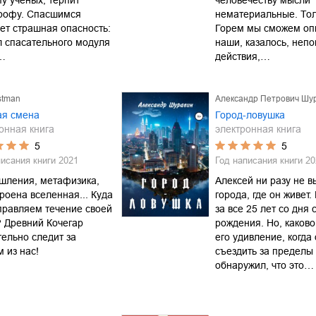
пу учёных, терпит
человечеству мысли
трофу. Спасшимся
нематериальные. Тол
ет страшная опасность:
Горем мы сможем оп
 спасательного модуля
наши, казалось, неп
…
действия,…
stman
Александр Петрович Шу
ая смена
Город-ловушка
онная книга
электронная книга
5
5
писания книги
2021
Год написания книги
20
шления, метафизика,
Алексей ни разу не в
троена вселенная... Куда
города, где он живет.
правляем течение своей
за все 25 лет со дня 
 Древний Кочегар
рождения. Но, каков
ельно следит за
его удивление, когда
 из нас!
съездить за пределы 
обнаружил, что это…