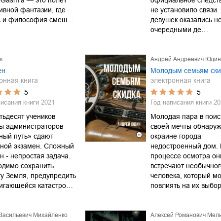
Gasm’а — это полет
официальное следст
ивной фантазии, где
не установило связи
с и философия смеш…
девушек оказались н
очередными де…
к
Андрей Андреевич Юдин
ен
Молодым семьям ски
онная книга
электронная книга
5
5
писания книги
2021
Год написания книги
20
тьдесят учеников
Молодая пара в поис
ы администраторов
своей мечты обнаруж
ный путь» сдают
окраине города
ной экзамен. Сложный
недостроенный дом. 
н - непростая задача.
процессе осмотра он
одимо сохранить
встречают необычног
у Земля, предупредить
человека, который м
вигающейся катастро…
повлиять на их выбор.
 Васильевич Михайленко
Алексей Романович Мел