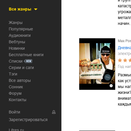
и груп
катас
Все жанры
угрожа
металл
Жанры
начин
Популярные
Аудиокниги
Max Po
Вебтуны
Дневн
Новинки
электр
Бесплатные книги
Списки
Год на
Серии и саги
Тэги
Размы
Все авторы
как ус
мы на
Сонник
жизни?
Форум
внимат
Контакты
каждым
Войти
Зарегистрироваться
Litres.ru