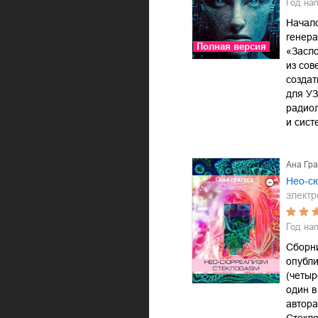
Год на
Начало
генер
Полная версия
«Засло
из сов
созда
для У
радио
и сис
Ана Гра
Нео-с
электр
Год на
Сборн
опубли
(четыр
один в
автора