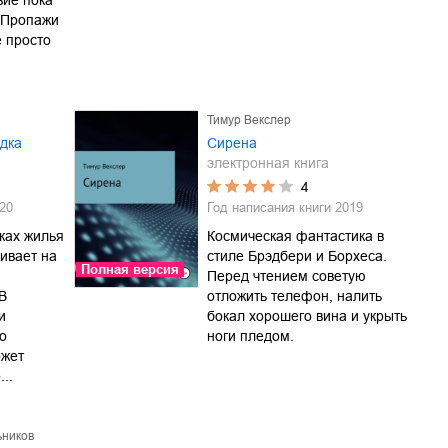
вие пока
. Пропажи
е просто
Тимур Векслер
дка
Сирена
электронная книга
4
20
Год написания книги
2019
ках жилья
Космическая фантастика в
ивает на
стиле Брэдбери и Борхеса.
Полная версия
Перед чтением советую
В
отложить телефон, налить
и
бокал хорошего вина и укрыть
о
ноги пледом.
ожет
..
ьников