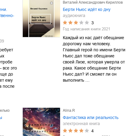
Виталий Александрович Кириллов
ени.
Берти Ньюс идёт ко дну
твенно-
аудиокнига
3
Год написания книги
2021
Каждый из нас даёт обещание
09
дорогому нам человеку.
ребует
Главный герой по имени Берти
ых
Ньюс дал тоже обещание
утробе
своей Лизе, которая умерла от
 все это
рака. Какое обещание Берти
еще до
Ньюс дал? И сможет ли он
ет ему
выполнить …
а после
елько
Alina.R
ы
Фантастика или реальность
электронная книга
4