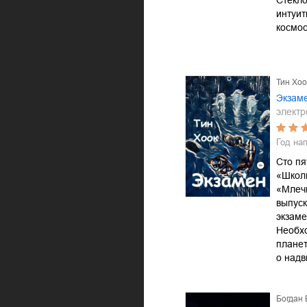
Стекло
интуит
космо
Тин Хоо
Экзам
электр
Год на
Сто пя
«Школ
«Млеч
выпуск
экзаме
Необх
планет
о над
Богдан