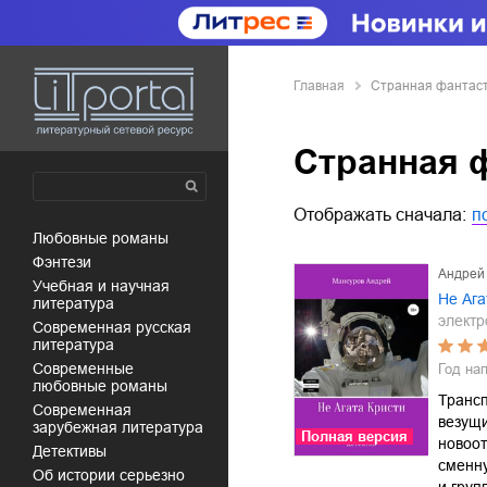
Главная
Странная фантастик
Странная фа
Отображать сначала:
п
любовные романы
фэнтези
Андрей
учебная и научная
Не Ага
литература
электр
современная русская
литература
современные
Год на
любовные романы
Трансп
современная
везущ
зарубежная литература
Полная версия
новоо
детективы
сменн
об истории серьезно