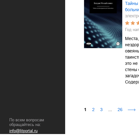
Тайны
больн
электр
Год на
Места,
нездор
овеян
таинст
это не
стены 
загадо
Содер
1
2
3
...
26
По всем вопросам
обращайтесь на:
info@litportal.ru