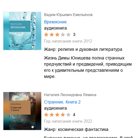
Вадим Юрьевич Емельянов
Времяоник
аудиокнига
3
Год написания книги
2012
Жанр:
религия и духовная литература
Жизнь Димы Юнишева полна странных
предчувствий и предвидений, приводящим
его к удивительным представлениям о
мире.
Наталия Леонидовна Лямина
Странник. Книга 2
аудиокнига
4
Год написания книги
2022
Жанр:
космическая фантастика
Будущее туманно, но предсказуемо. В этой