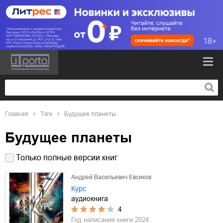
Главная
Тэги
Будущее планеты
Будущее планеты
Только полные версии книг
Андрей Васильевич Евсиков
Курс
аудиокнига
4
Год написания книги
2024