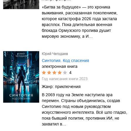
«Битва за будущее» — это хроника
выживания, рассказанная поколением,
которое катастрофа 2026 года застала
врасплох. Пока длительная военная
блокада Ормузского пролива душит
мировую экономику, а И…
Юрий Чегодаев
Синтопия. Код спасения
электронная книга
4
Год написания книги
2023
Жанр:
приключения
В 2069 году на Земле наступила эра
перемен. Страны объединились, создав
Синтопию под новым руководством
искусственного интеллекта. Всё шло гладко,
пока бывший политик, противник ИИ, не
захватил в…