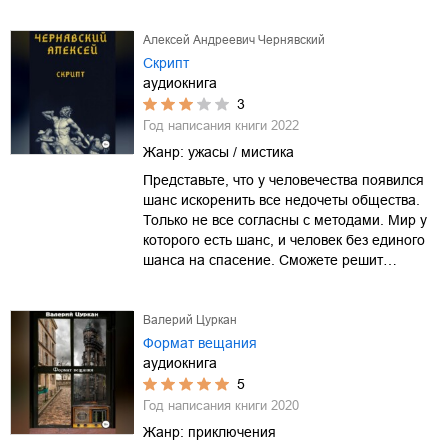
Алексей Андреевич Чернявский
Скрипт
аудиокнига
3
Год написания книги
2022
Жанр:
ужасы / мистика
Представьте, что у человечества появился
шанс искоренить все недочеты общества.
Только не все согласны с методами. Мир у
которого есть шанс, и человек без единого
шанса на спасение. Сможете решит…
Валерий Цуркан
Формат вещания
аудиокнига
5
Год написания книги
2020
Жанр:
приключения