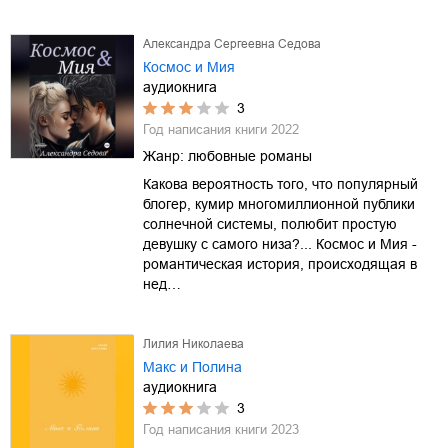
Александра Сергеевна Седова
Космос и Мия
аудиокнига
3
Год написания книги
2022
Жанр:
любовные романы
Какова вероятность того, что популярный
блогер, кумир многомиллионной публики
солнечной системы, полюбит простую
девушку с самого низа?... Космос и Мия -
романтическая история, происходящая в
нед…
Лилия Николаева
Макс и Полина
аудиокнига
3
Год написания книги
2023