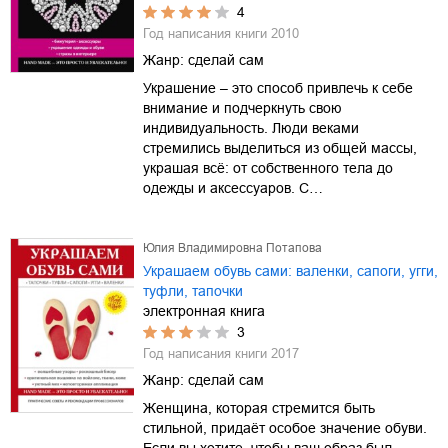
4
Год написания книги
2010
Жанр:
сделай сам
Украшение – это способ привлечь к себе
внимание и подчеркнуть свою
индивидуальность. Люди веками
стремились выделиться из общей массы,
украшая всё: от собственного тела до
одежды и аксессуаров. С…
Юлия Владимировна Потапова
Украшаем обувь сами: валенки, сапоги, угги,
туфли, тапочки
электронная книга
3
Год написания книги
2017
Жанр:
сделай сам
Женщина, которая стремится быть
стильной, придаёт особое значение обуви.
Если вы хотите, чтобы ваш образ был