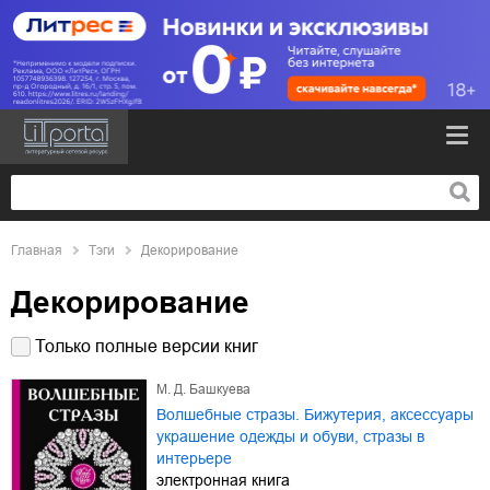
Главная
Тэги
Декорирование
Декорирование
Только полные версии книг
М. Д. Башкуева
Волшебные стразы. Бижутерия, аксессуары
украшение одежды и обуви, стразы в
интерьере
электронная книга