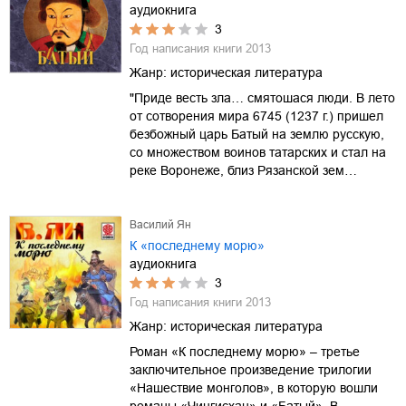
аудиокнига
3
Год написания книги
2013
Жанр:
историческая литература
"Приде весть зла… смятошася люди. В лето
от сотворения мира 6745 (1237 г.) пришел
безбожный царь Батый на землю русскую,
со множеством воинов татарских и стал на
реке Воронеже, близ Рязанской зем…
Василий Ян
К «последнему морю»
аудиокнига
3
Год написания книги
2013
Жанр:
историческая литература
Роман «К последнему морю» – третье
заключительное произведение трилогии
«Нашествие монголов», в которую вошли
романы «Чингисхан» и «Батый». В