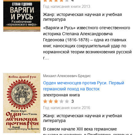
4
Год написания книги
2013
Жанр:
историческая научная и учебная
литература
«Варяги и Русь» известного отечественного
историка Степана Александровича
Гедеонова (1816-1878) – одна из главных
книг, наносящих сокрушительный удар по
норманнской теории возникновения русской
г…
Михаил Алексеевич Бредис
Орден меченосцев против Руси. Первый
германский поход на Восток
электронная книга
3
Год написания книги
2016
Жанр:
историческая научная и учебная
литература
В самом начале XIII века германские
рыцари высадились в Прибалтике, готовые к