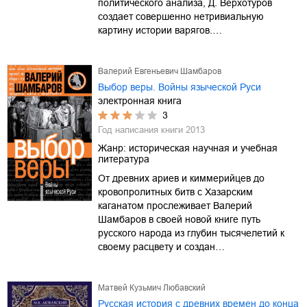
политического анализа, Д. Верхотуров
создает совершенно нетривиальную
картину истории варягов.…
Валерий Евгеньевич Шамбаров
Выбор веры. Войны языческой Руси
электронная книга
3
Год написания книги
2013
Жанр:
историческая научная и учебная
литература
От древних ариев и киммерийцев до
кровопролитных битв с Хазарским
каганатом прослеживает Валерий
Шамбаров в своей новой книге путь
русского народа из глубин тысячелетий к
своему расцвету и создан…
Матвей Кузьмич Любавский
Русская история с древних времен до конца