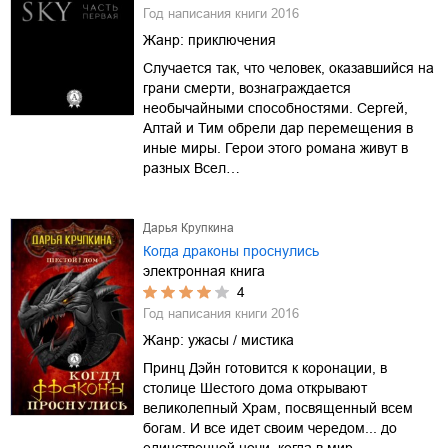
Год написания книги
2016
Жанр:
приключения
Случается так, что человек, оказавшийся на
грани смерти, вознаграждается
необычайными способностями. Сергей,
Алтай и Тим обрели дар перемещения в
иные миры. Герои этого романа живут в
разных Всел…
Дарья Крупкина
Когда драконы проснулись
электронная книга
4
Год написания книги
2016
Жанр:
ужасы / мистика
Принц Дэйн готовится к коронации, в
столице Шестого дома открывают
великолепный Храм, посвященный всем
богам. И все идет своим чередом... до
единственной ночи, когда в мир