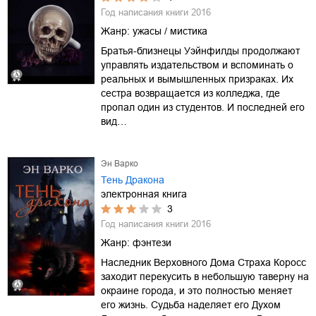
Год написания книги
2016
Жанр:
ужасы / мистика
Братья-близнецы Уэйнфилды продолжают
управлять издательством и вспоминать о
реальных и вымышленных призраках. Их
сестра возвращается из колледжа, где
пропал один из студентов. И последней его
вид…
Эн Варко
Тень Дракона
электронная книга
3
Год написания книги
2016
Жанр:
фэнтези
Наследник Верховного Дома Страха Коросс
заходит перекусить в небольшую таверну на
окраине города, и это полностью меняет
его жизнь. Судьба наделяет его Духом