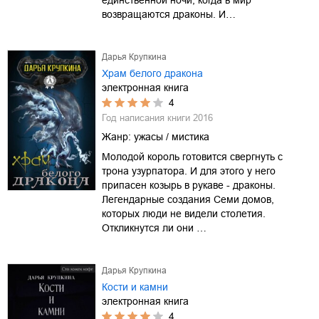
возвращаются драконы. И…
Дарья Крупкина
Храм белого дракона
электронная книга
4
Год написания книги
2016
Жанр:
ужасы / мистика
Молодой король готовится свергнуть с
трона узурпатора. И для этого у него
припасен козырь в рукаве - драконы.
Легендарные создания Семи домов,
которых люди не видели столетия.
Откликнутся ли они …
Дарья Крупкина
Кости и камни
электронная книга
4