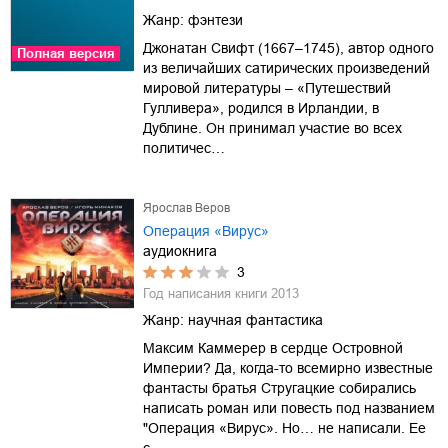
Жанр:
фэнтези
Джонатан Свифт (1667–1745), автор одного
Полная версия
из величайших сатирических произведений
мировой литературы – «Путешествий
Гулливера», родился в Ирландии, в
Дублине. Он принимал участие во всех
политичес…
Ярослав Веров
Операция «Вирус»
аудиокнига
3
Год написания книги
2013
Жанр:
научная фантастика
Максим Каммерер в сердце Островной
Империи? Да, когда-то всемирно известные
фантасты братья Стругацкие собирались
написать роман или повесть под названием
"Операция «Вирус». Но… не написали. Ее
с…