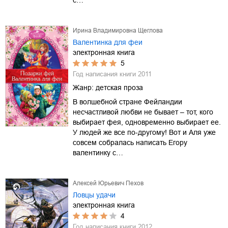
Ирина Владимировна Щеглова
Валентинка для феи
электронная книга
5
Год написания книги
2011
Жанр:
детская проза
В волшебной стране Фейландии
несчастливой любви не бывает – тот, кого
выбирает фея, одновременно выбирает ее.
У людей же все по-другому! Вот и Аля уже
совсем собралась написать Егору
валентинку с…
Алексей Юрьевич Пехов
Ловцы удачи
электронная книга
4
Год написания книги
2012