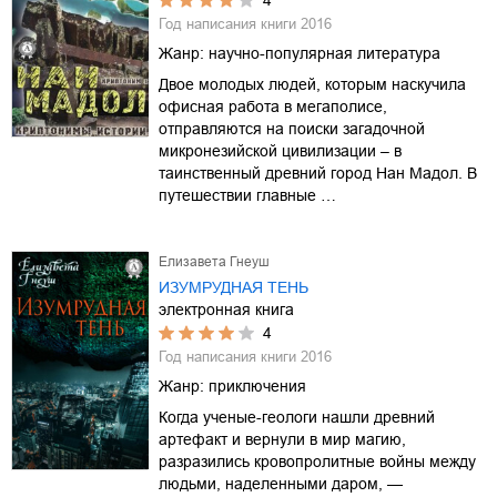
4
Год написания книги
2016
Жанр:
научно-популярная литература
Двое молодых людей, которым наскучила
офисная работа в мегаполисе,
отправляются на поиски загадочной
микронезийской цивилизации – в
таинственный древний город Нан Мадол. В
путешествии главные …
Елизавета Гнеуш
ИЗУМРУДНАЯ ТЕНЬ
электронная книга
4
Год написания книги
2016
Жанр:
приключения
Когда ученые-геологи нашли древний
артефакт и вернули в мир магию,
разразились кровопролитные войны между
людьми, наделенными даром, —