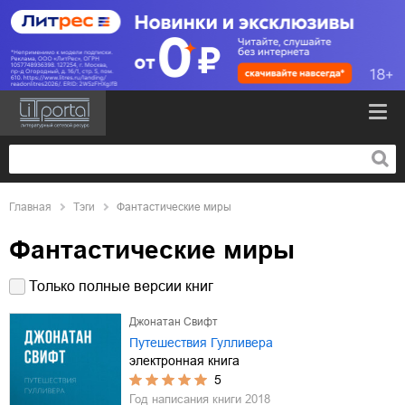
Главная
Тэги
Фантастические миры
Фантастические миры
Только полные версии книг
Джонатан Свифт
Путешествия Гулливера
электронная книга
5
Год написания книги
2018