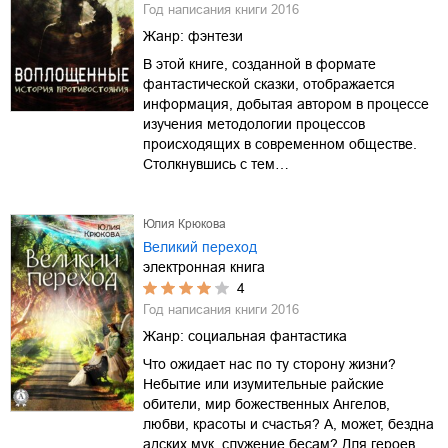
Год написания книги
2016
Жанр:
фэнтези
В этой книге, созданной в формате
фантастической сказки, отображается
информация, добытая автором в процессе
изучения методологии процессов
происходящих в современном обществе.
Столкнувшись с тем…
Юлия Крюкова
Великий переход
электронная книга
4
Год написания книги
2016
Жанр:
социальная фантастика
Что ожидает нас по ту сторону жизни?
Небытие или изумительные райские
обители, мир божественных Ангелов,
любви, красоты и счастья? А, может, бездна
адских мук, служение бесам? Для героев