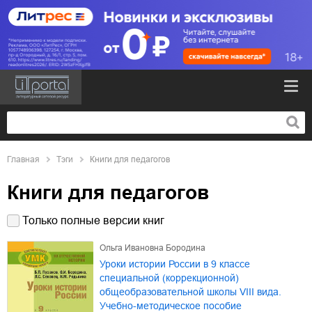
Главная
Тэги
Книги для педагогов
Книги для педагогов
Только полные версии книг
Ольга Ивановна Бородина
Уроки истории России в 9 классе
специальной (коррекционной)
общеобразовательной школы VIII вида.
Учебно-методическое пособие