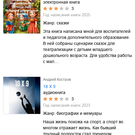
электронная книга
3
Год написания книги
2025
Жанр:
сказки
Эта книга написана мной для воспитателей
и педагогов дополнительного образования.
В ней собраны сценарии сказок для
театрализации с детьми младшего
дошкольного возраста. Для удобства работы
с мал…
Андрей Костров
18 Х 9
аудиокнига
3
Год написания книги
2023
Жанр:
биографии и мемуары
Наша жизнь похожа на спорт, а спорт во
многом отражает жизнь. Как бывший
трудный подросток стал тренером,