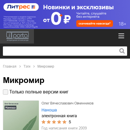
Главная
Тэги
Микромир
Микромир
Только полные версии книг
Олег Вячеславович Овчинников
Наноша
электронная книга
5
Год написания книги
2009