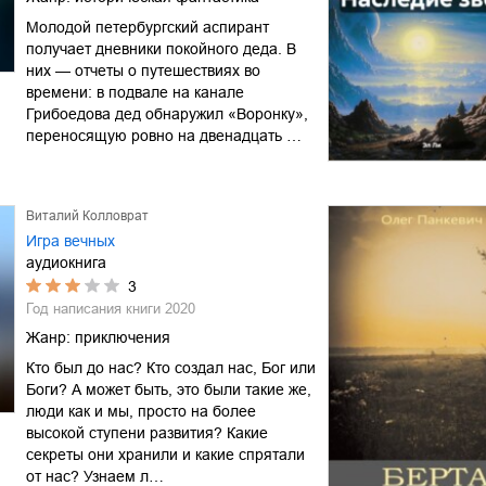
Молодой петербургский аспирант
получает дневники покойного деда. В
них — отчеты о путешествиях во
времени: в подвале на канале
Грибоедова дед обнаружил «Воронку»,
переносящую ровно на двенадцать …
Виталий Колловрат
Игра вечных
аудиокнига
3
Год написания книги
2020
Жанр:
приключения
Кто был до нас? Кто создал нас, Бог или
Боги? А может быть, это были такие же,
люди как и мы, просто на более
высокой ступени развития? Какие
секреты они хранили и какие спрятали
от нас? Узнаем л…