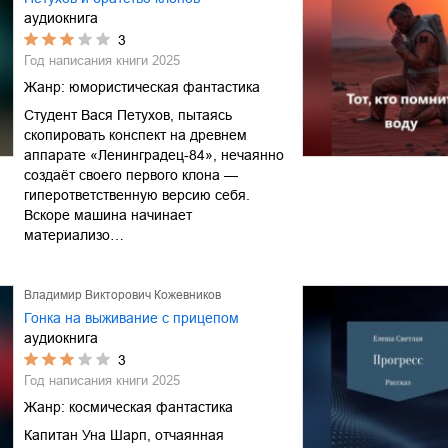
аудиокнига
3
Год написания книги
2025
Жанр:
юмористическая фантастика
Студент Вася Петухов, пытаясь
скопировать конспект на древнем
аппарате «Ленинградец-84», нечаянно
создаёт своего первого клона —
гиперответственную версию себя.
Вскоре машина начинает
материализо…
Владимир Викторович Кожевников
Гонка на выживание с прицепом
аудиокнига
3
Год написания книги
2025
Жанр:
космическая фантастика
Капитан Уна Шарп, отчаянная