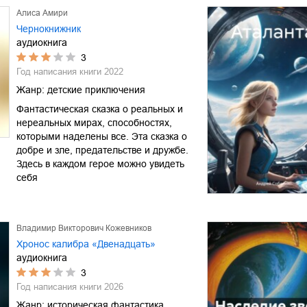
Алиса Амири
Чернокнижник
аудиокнига
3
Год написания книги
2022
Жанр:
детские приключения
Фантастическая сказка о реальных и
нереальных мирах, способностях,
которыми наделены все. Эта сказка о
добре и зле, предательстве и дружбе.
Здесь в каждом герое можно увидеть
себя
Владимир Викторович Кожевников
Хронос калибра «Двенадцать»
аудиокнига
3
Год написания книги
2026
Жанр:
историческая фантастика