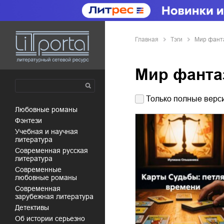
Главная
Тэги
Мир фант
Мир фанта
Только полные верси
любовные романы
фэнтези
учебная и научная
литература
современная русская
литература
современные
любовные романы
современная
зарубежная литература
детективы
об истории серьезно