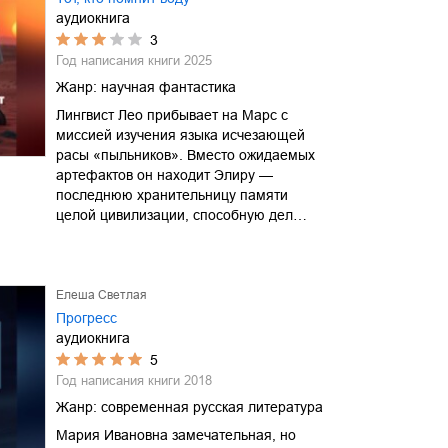
аудиокнига
3
Год написания книги
2025
Жанр:
научная фантастика
Лингвист Лео прибывает на Марс с
миссией изучения языка исчезающей
расы «пыльников». Вместо ожидаемых
артефактов он находит Элиру —
последнюю хранительницу памяти
целой цивилизации, способную дел…
Елеша Светлая
Прогресс
аудиокнига
5
Год написания книги
2018
Жанр:
современная русская литература
Мария Ивановна замечательная, но