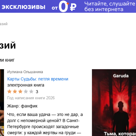
азий
зий
и книг
Иулиана Ольшаника
Карты Судьбы: петля времени
электронная книга
3
Год написания книги
2026
Жанр:
фанфик
Что, если ваша удача — это не дар, а
долг с непомерной ценой? В Санкт-
Петербурге происходят загадочные
смерти: у каждой жертвы на груди —