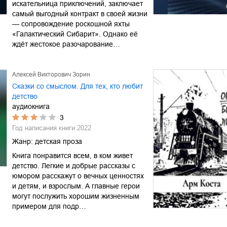
искательница приключений, заключает
самый выгодный контракт в своей жизни
— сопровождение роскошной яхты
«Галактический Сибарит». Однако её
ждёт жестокое разочарование…
Алексей Викторович Зорин
Сказки со смыслом. Для тех, кто любит
детство
аудиокнига
3
Год написания книги
2022
Жанр:
детская проза
Книга понравится всем, в ком живет
детство. Легкие и добрые рассказы с
юмором расскажут о вечных ценностях
и детям, и взрослым. А главные герои
могут послужить хорошим жизненным
примером для подр…