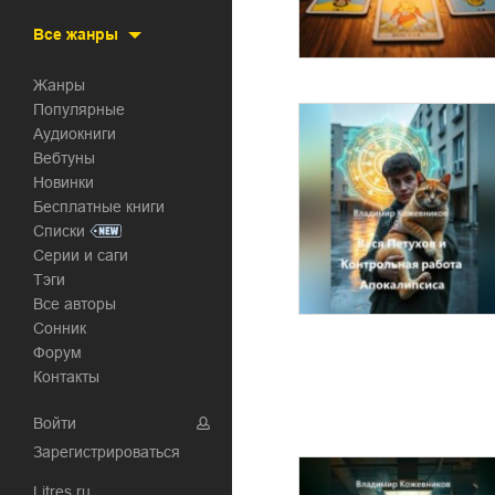
Все жанры
Жанры
Популярные
Аудиокниги
Вебтуны
Новинки
Бесплатные книги
Списки
Серии и саги
Тэги
Все авторы
Сонник
Форум
Контакты
Войти
Зарегистрироваться
Litres.ru