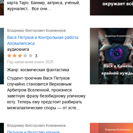
карта Таро. Банкир, актриса, учёный,
журналист... Все они…
Владимир Викторович Кожевников
Вася Петухов и Контрольная работа
Апокалипсиса
аудиокнига
3
Год написания книги
2025
Жанр:
космическая фантастика
Студент-троечник Вася Петухов
случайно становится Верховным
Арбитром Вселенной, произнеся
заветную фразу безобидному уличному
коту. Теперь ему предстоит разбирать
межгалактические споры — от эсте…
Владимир Викторович Кожевников
Петухов и братство клонов