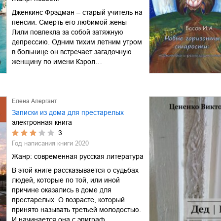
Дженкинс Фрэдман – старый учитель на
пенсии. Смерть его любимой жены
Лили повлекла за собой затяжную
депрессию. Одним тихим летним утром
в больнице он встречает загадочную
женщину по имени Кэрол…
Елена Алергант
Записки из дома для престарелых
электронная книга
3
Год написания книги
2020
Жанр:
современная русская литература
В этой книге рассказывается о судьбах
людей, которые по той, или иной
причине оказались в доме для
престарелых. О возрасте, который
принято называть третьей молодостью.
И начинается она с эпиграф…