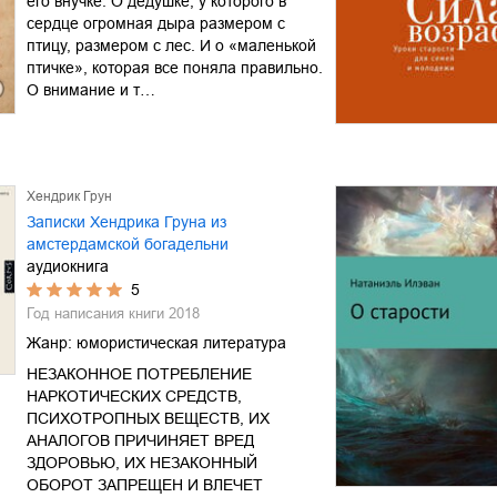
его внучке. О дедушке, у которого в
сердце огромная дыра размером с
птицу, размером с лес. И о «маленькой
птичке», которая все поняла правильно.
О внимание и т…
Хендрик Грун
Записки Хендрика Груна из
амстердамской богадельни
аудиокнига
5
Год написания книги
2018
Жанр:
юмористическая литература
НЕЗАКОННОЕ ПОТРЕБЛЕНИЕ
НАРКОТИЧЕСКИХ СРЕДСТВ,
ПСИХОТРОПНЫХ ВЕЩЕСТВ, ИХ
АНАЛОГОВ ПРИЧИНЯЕТ ВРЕД
ЗДОРОВЬЮ, ИХ НЕЗАКОННЫЙ
ОБОРОТ ЗАПРЕЩЕН И ВЛЕЧЕТ