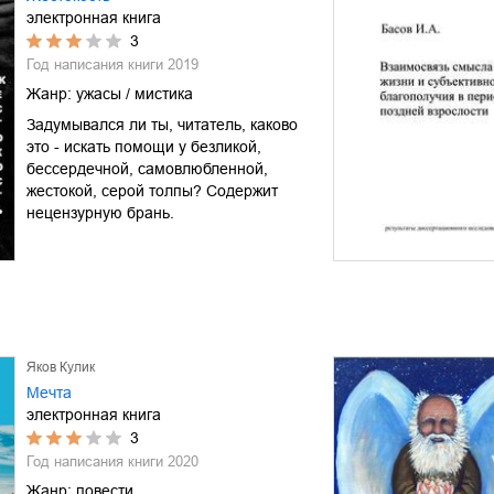
электронная книга
3
Год написания книги
2019
Жанр:
ужасы / мистика
Задумывался ли ты, читатель, каково
это - искать помощи у безликой,
бессердечной, самовлюбленной,
жестокой, серой толпы? Содержит
нецензурную брань.
Яков Кулик
Мечта
электронная книга
3
Год написания книги
2020
Жанр:
повести