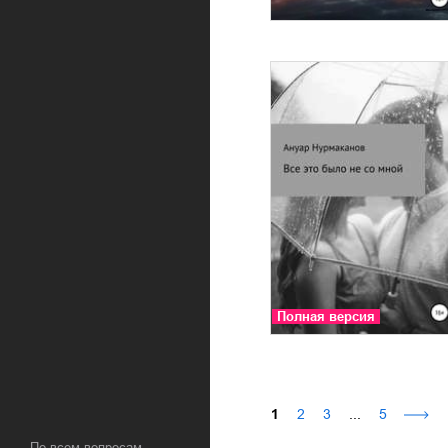
Полная версия
1
2
3
...
5
По всем вопросам