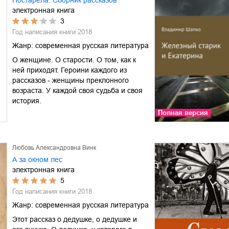
электронная книга
3
Год написания книги
2018
Жанр:
современная русская литература
О женщине. О старости. О том, как к
ней приходят. Героини каждого из
рассказов - женщины преклонного
возраста. У каждой своя судьба и своя
история.
Полная версия
Любовь Александровна Винк
А за окном лес
электронная книга
5
Год написания книги
2018
Жанр:
современная русская литература
Этот рассказ о дедушке, о дедушке и