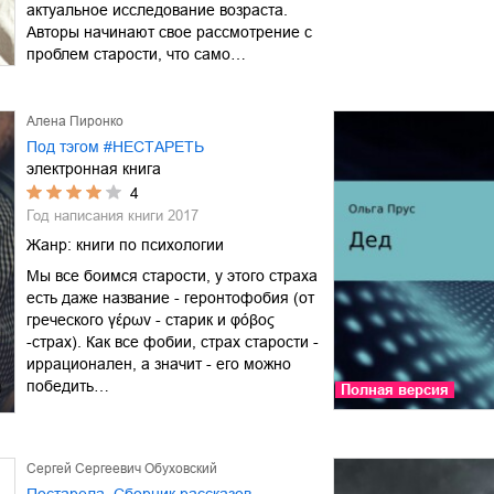
актуальное исследование возраста.
Авторы начинают свое рассмотрение с
проблем старости, что само…
Алена Пиронко
Под тэгом #НЕСТАРЕТЬ
электронная книга
4
Год написания книги
2017
Жанр:
книги по психологии
Мы все боимся старости, у этого страха
есть даже название - геронтофобия (от
греческого γέρων - старик и φόβος
-страх). Как все фобии, страх старости -
иррационален, а значит - его можно
победить…
Полная версия
Сергей Сергеевич Обуховский
Постарела. Сборник рассказов