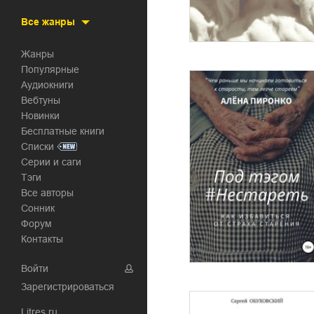
Все жанры
Жанры
Популярные
Аудиокниги
Вебтуны
Новинки
Бесплатные книги
Списки
Серии и саги
Тэги
Все авторы
Сонник
Форум
Контакты
Войти
Зарегистрироваться
Litres.ru