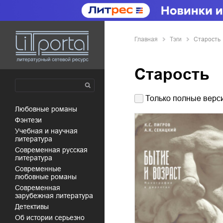
Главная
Тэги
Старость
Старость
Только полные верси
любовные романы
фэнтези
учебная и научная
литература
современная русская
литература
современные
любовные романы
современная
зарубежная литература
детективы
об истории серьезно