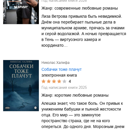
Год написания книги
2026
Жанр:
современные любовные романы
Лиза Ветрова привыкла быть невидимкой.
Днём она перебирает пыльные дела в
муниципальном архиве, прячась за очками
и серой водолазкой. А ночью превращается
в Тень — виртуозного хакера и
координато…
Николас Халифа
Собачки тоже плачут
электронная книга
4
Год написания книги
2025
Жанр:
короткие любовные романы
Алешка знает, что такое боль. Он привык к
унижениям бабушки и пьяной жестокости
отца. Его мир — это замкнутое
пространство страха, где не на кого
опереться. До одного дня. Морозным днем