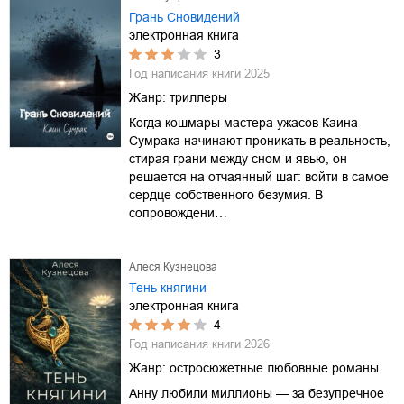
Грань Сновидений
электронная книга
3
Год написания книги
2025
Жанр:
триллеры
Когда кошмары мастера ужасов Каина
Сумрака начинают проникать в реальность,
стирая грани между сном и явью, он
решается на отчаянный шаг: войти в самое
сердце собственного безумия. В
сопровождени…
Алеся Кузнецова
Тень княгини
электронная книга
4
Год написания книги
2026
Жанр:
остросюжетные любовные романы
Анну любили миллионы — за безупречное