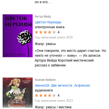
он и его…
Артур Вейд
Цветок Нереиды
электронная книга
4
Год написания книги
2025
Жанр:
ужасы
«Они говорили, это место дарит счастье. Но
никто не уточнял — кому». — Из записок
Артура Вейда Короткий мистический
рассказ о забвении.
Ананке Кейрин
Амнея28: Две вечности. Асфиксия
аудиокнига
4
Год написания книги
2023
Жанр:
ужасы / мистика