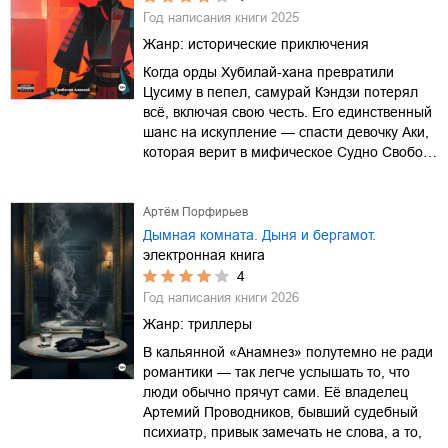
Год написания книги
2025
Жанр:
исторические приключения
Когда орды Хубилай-хана превратили
Цусиму в пепел, самурай Кэндзи потерял
всё, включая свою честь. Его единственный
шанс на искупление — спасти девочку Аки,
которая верит в мифическое Судно Свобо…
Артём Порфирьев
Дымная комната. Дыня и бергамот.
электронная книга
4
Год написания книги
2026
Жанр:
триллеры
В кальянной «Анамнез» полутемно не ради
романтики — так легче услышать то, что
люди обычно прячут сами. Её владелец
Артемий Проводников, бывший судебный
психиатр, привык замечать не слова, а то,