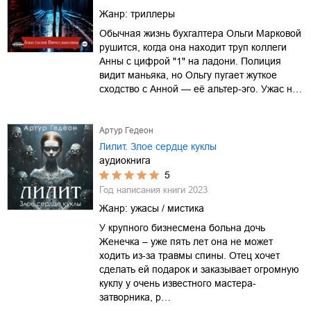
Жанр:
триллеры
Обычная жизнь бухгалтера Ольги Марковой
рушится, когда она находит труп коллеги
Анны с цифрой "1" на ладони. Полиция
видит маньяка, но Ольгу пугает жуткое
сходство с Анной — её альтер-эго. Ужас н…
Артур Гедеон
Лилит. Злое сердце куклы
аудиокнига
5
Год написания книги
2023
Жанр:
ужасы / мистика
У крупного бизнесмена больна дочь
Женечка – уже пять лет она не может
ходить из-за травмы спины. Отец хочет
сделать ей подарок и заказывает огромную
куклу у очень известного мастера-
затворника, р…