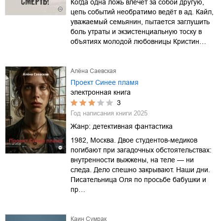
Когда одна ложь влечёт за собой другую,
цепь событий необратимо ведёт в ад. Кайл,
уважаемый семьянин, пытается заглушить
боль утраты и экзистенциальную тоску в
объятиях молодой любовницы Кристин…
Алёна Саевская
Проект Синее пламя
электронная книга
3
Год написания книги
2025
Жанр:
детективная фантастика
1982, Москва. Двое студентов-медиков
погибают при загадочных обстоятельствах:
внутренности выжжены, на теле — ни
следа. Дело спешно закрывают. Наши дни.
Писательница Оля по просьбе бабушки и
пр…
Каин Сумрак