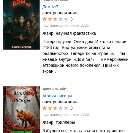
Дом №7
электронная книга
3
Год написания книги
2025
Жанр:
научная фантастика
Пятеро друзей. Один дом. И кто-то шестой.
2183 год. Виртуальные игры стали
реальностью. Теперь ты не играешь — ты
живёшь внутри. «Дом №7» — иммерсивный
аттракцион нового поколения. Никаких
экран…
кристина найт
Агония лисицы
электронная книга
3
Год написания книги
2026
Жанр:
триллеры
Забудьте всё, что вы знали о материнстве.