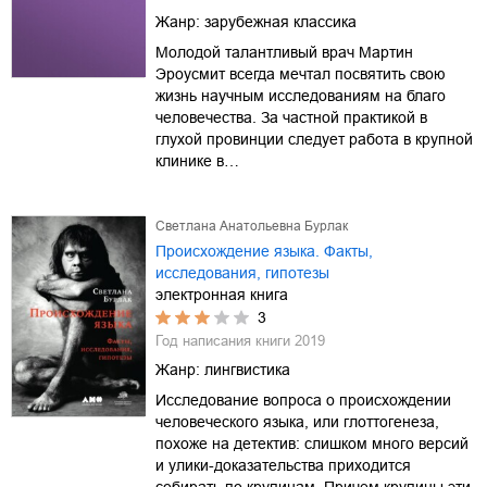
Жанр:
зарубежная классика
Молодой талантливый врач Мартин
Эроусмит всегда мечтал посвятить свою
жизнь научным исследованиям на благо
человечества. За частной практикой в
глухой провинции следует работа в крупной
клинике в…
Светлана Анатольевна Бурлак
Происхождение языка. Факты,
исследования, гипотезы
электронная книга
3
Год написания книги
2019
Жанр:
лингвистика
Исследование вопроса о происхождении
человеческого языка, или глоттогенеза,
похоже на детектив: слишком много версий
и улики-доказательства приходится
собирать по крупицам. Причем крупицы эти