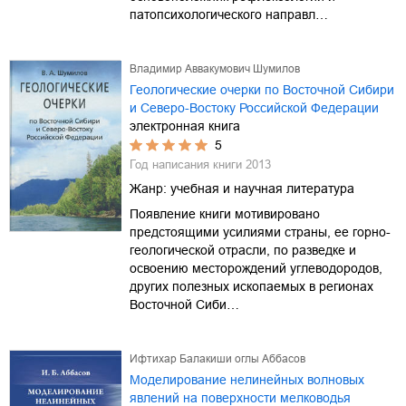
патопсихологического направл…
Владимир Аввакумович Шумилов
Геологические очерки по Восточной Сибири
и Северо-Востоку Российской Федерации
электронная книга
5
Год написания книги
2013
Жанр:
учебная и научная литература
Появление книги мотивировано
предстоящими усилиями страны, ее горно-
геологической отрасли, по разведке и
освоению месторождений углеводородов,
других полезных ископаемых в регионах
Восточной Сиби…
Ифтихар Балакиши оглы Аббасов
Моделирование нелинейных волновых
явлений на поверхности мелководья