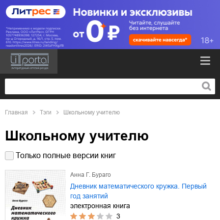
Главная
Тэги
Школьному учителю
Школьному учителю
Только полные версии книг
Анна Г. Бураго
Дневник математического кружка. Первый
год занятий
электронная книга
3