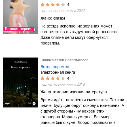
4
Год написания книги
2022
Жанр:
сказки
Не всегда исполнение желания может
Полная версия
соответствовать выдуманной реальности.
Даже благие цели могут обернуться
провалом.
CharlixManson CharlixManson
Ветер перемен
электронная книга
4
Год написания книги
2019
Жанр:
юмористическая литература
Время идёт - поколения сменяются. Так или
иначе, будущие берут основу с нынешних. А
с другой стороны - ну нахрен этих
старперов. Мораль умерла, Бог умер,
раньше было хуже. Добро пожаловать в