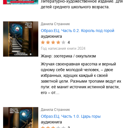
Литературно-художественное издание. Для
детей среднего школьного возраста.
Данила Странник
Образ.ЕЦ. Часть 0.2. Король под горой
аудиокнига
4
Год написания книги
2024
Жанр:
эзотерика / оккультизм
Жгучая своенравная красотка и верный
одному себе молодой человек, – двое
избранных, идущих каждый к своей
заветной цели. Разными тропами ведут их
пути: её манит источник истинной власти,
его – от…
Данила Странник
Образ.ЕЦ. Часть 1.0. Царь горы
аудиокнига