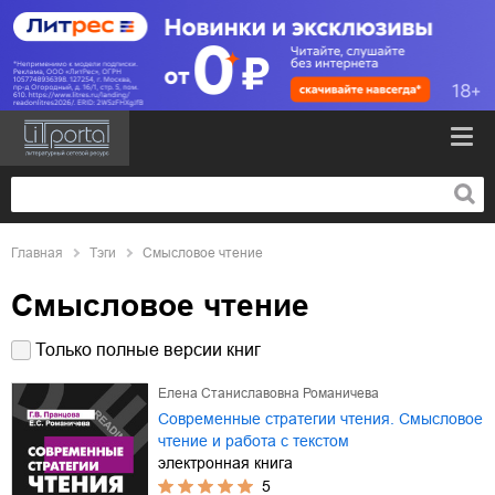
Главная
Тэги
Смысловое чтение
Смысловое чтение
Только полные версии книг
Елена Станиславовна Романичева
Современные стратегии чтения. Смысловое
чтение и работа с текстом
электронная книга
5