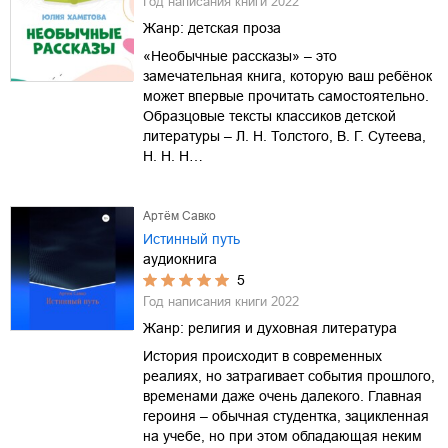
Год написания книги
2022
Жанр:
детская проза
«Необычные рассказы» – это
замечательная книга, которую ваш ребёнок
может впервые прочитать самостоятельно.
Образцовые тексты классиков детской
литературы – Л. Н. Толстого, В. Г. Сутеева,
Н. Н. Н…
Артём Савко
Истинный путь
аудиокнига
5
Год написания книги
2022
Жанр:
религия и духовная литература
История происходит в современных
реалиях, но затрагивает события прошлого,
временами даже очень далекого. Главная
героиня – обычная студентка, зацикленная
на учебе, но при этом обладающая неким