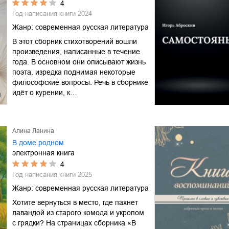
4
Год написания книги
2024
Жанр:
современная русская литература
В этот сборник стихотворений вошли
произведения, написанные в течение
года. В основном они описывают жизнь
поэта, изредка поднимая некоторые
философские вопросы. Речь в сборнике
идёт о курении, к…
Алина Ланина
В доме родном
электронная книга
4
Год написания книги
2025
Жанр:
современная русская литература
Хотите вернуться в место, где пахнет
лавандой из старого комода и укропом
с грядки? На страницах сборника «В