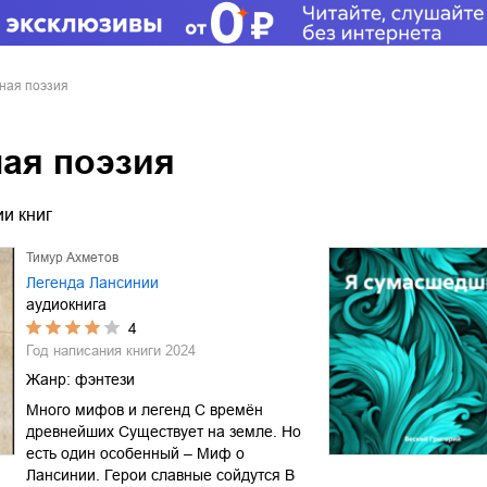
ная поэзия
ая поэзия
и книг
Тимур Ахметов
Легенда Лансинии
аудиокнига
4
Год написания книги
2024
Жанр:
фэнтези
Много мифов и легенд С времён
древнейших Существует на земле. Но
есть один особенный – Миф о
Лансинии. Герои славные сойдутся В