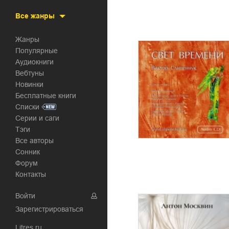
Все жанры
Жанры
Популярные
Аудиокниги
Вебтуны
Новинки
Бесплатные книги
Списки
Серии и саги
Тэги
Все авторы
Сонник
Форум
Контакты
Войти
Зарегистрироваться
Litres.ru