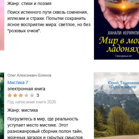
Жанр:
стихи и поэзия
Поиск истинного пути сквозь сомнения,
иллюзии и страхи. Попытки сохранить
ясное восприятие мира: светлое, но без
"розовых очков".
Олег Алексеевич Блинов
Мистика 7
электронная книга
3
Год написания книги
2026
Жанр:
мистика
Погрузитесь в мир, где реальность
уступает место мистике. Этот
разножанровый сборник полон тайн,
мрачных загадок и скрытых смыслов.