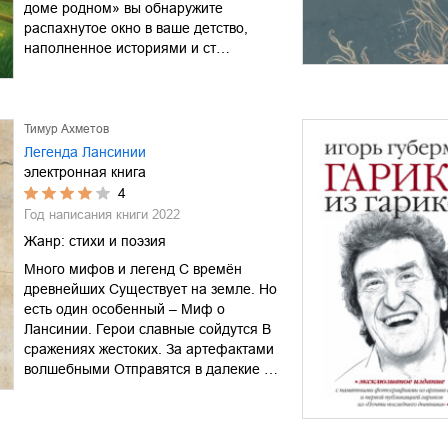
доме родном» вы обнаружите
распахнутое окно в ваше детство,
наполненное историями и ст…
Тимур Ахметов
Легенда Лансинии
электронная книга
4
Год написания книги
2022
Жанр:
стихи и поэзия
Много мифов и легенд С времён
древнейших Существует на земле. Но
есть один особенный – Миф о
Лансинии. Герои славные сойдутся В
сражениях жестоких. За артефактами
волшебными Отправятся в далекие …