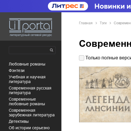
Главная
Тэги
Современ
Современн
Только полные верси
любовные романы
фэнтези
учебная и научная
литература
современная русская
литература
современные
любовные романы
современная
зарубежная литература
детективы
об истории серьезно