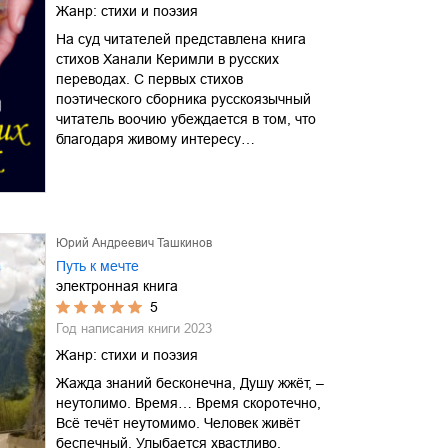
Жанр:
стихи и поэзия
На суд читателей представлена книга
стихов Ханали Керимли в русских
переводах. С первых стихов
поэтического сборника русскоязычный
читатель воочию убеждается в том, что
благо­даря живому интересу…
Юрий Андреевич Ташкинов
Путь к мечте
электронная книга
5
Год написания книги
2023
Жанр:
стихи и поэзия
Жажда знаний бесконечна, Душу жжёт, –
неутолимо. Время… Время скоротечно,
Всё течёт неутомимо. Человек живёт
беспечный, Улыбается хвастливо.