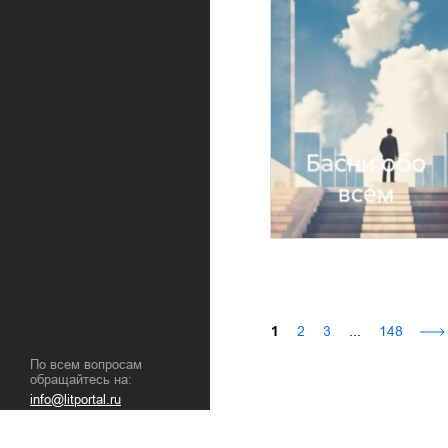
1
2
3
...
148
По всем вопросам
обращайтесь на:
info@litportal.ru
(©) 2003-
2026
.