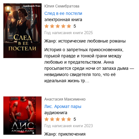
Юлия Семибратова
След в ее постели
электронная книга
5
Год написания книги
2025
Жанр:
исторические любовные романы
История о запретных прикосновениях,
горькой правде и тонкой грани между
любовью и предательством. Анна
просыпается среди ночи от запаха дыма —
невидимого свидетеля того, что её
идеальная жизнь тр…
Анастасия Максименко
Лис. Аромат пары
аудиокнига
5
Год написания книги
2023
Жанр:
приключения