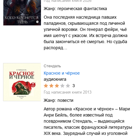
Год написания книги
2026
Жанр:
героическая фантастика
Она последняя наследница павших
паладинов, скрывающаяся под личиной
уличной воровки. Он генерал фейри, чьё
имя шепчут с ужасом. Их встреча должна
была закончиться её смертью. Но судьба
распоряд…
Стендаль
Красное и чёрное
аудиокнига
3
Год написания книги
2013
Жанр:
повести
Автор романа «Красное и чёрное» – Мари
Анри Бейль, более известный под
псевдонимом Стендаль, – выдающийся
писатель, классик французской литературы
XIX века. Заурядный случай из уголовной