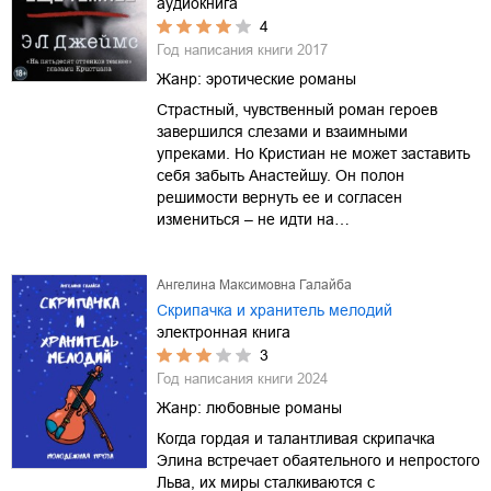
аудиокнига
4
Год написания книги
2017
Жанр:
эротические романы
Страстный, чувственный роман героев
завершился слезами и взаимными
упреками. Но Кристиан не может заставить
себя забыть Анастейшу. Он полон
решимости вернуть ее и согласен
измениться – не идти на…
Ангелина Максимовна Галайба
Скрипачка и хранитель мелодий
электронная книга
3
Год написания книги
2024
Жанр:
любовные романы
Когда гордая и талантливая скрипачка
Элина встречает обаятельного и непростого
Льва, их миры сталкиваются с