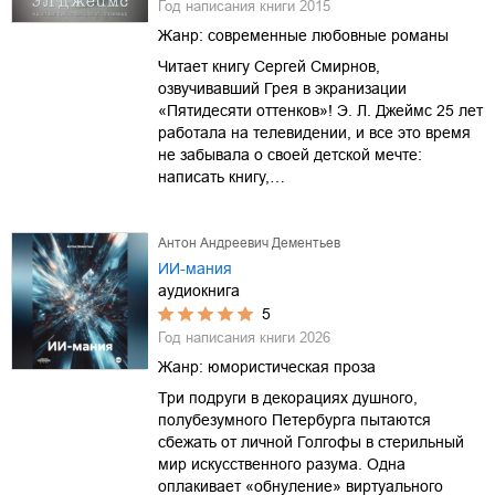
Год написания книги
2015
Жанр:
современные любовные романы
Читает книгу Сергей Смирнов,
озвучивавший Грея в экранизации
«Пятидесяти оттенков»! Э. Л. Джеймс 25 лет
работала на телевидении, и все это время
не забывала о своей детской мечте:
написать книгу,…
Антон Андреевич Дементьев
ИИ-мания
аудиокнига
5
Год написания книги
2026
Жанр:
юмористическая проза
Три подруги в декорациях душного,
полубезумного Петербурга пытаются
сбежать от личной Голгофы в стерильный
мир искусственного разума. Одна
оплакивает «обнуление» виртуального