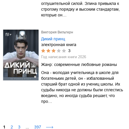
оглушительной силой. Элина привыкла к
строгому порядку и высоким стандартам,
которые он…
Виктория Вильтерн
Дикий принц
электронная книга
3
Год написания книги
2026
Жанр:
современные любовные романы
Она - молодая учительница в школе для
богатеньких детей, он - избалованный
старший брат одной из учениц школы. Их
судьбы никогда не должны были сплестись
воедино, но иногда судьба решает, что
про…
1
2
3
...
397