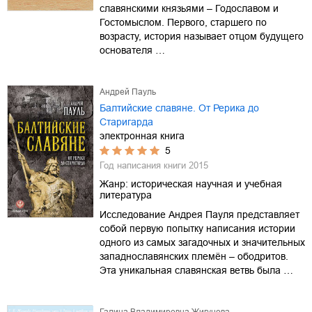
славянскими князьями – Годославом и
Гостомыслом. Первого, старшего по
возрасту, история называет отцом будущего
основателя …
Андрей Пауль
Балтийские славяне. От Рерика до
Старигарда
электронная книга
5
Год написания книги
2015
Жанр:
историческая научная и учебная
литература
Исследование Андрея Пауля представляет
собой первую попытку написания истории
одного из самых загадочных и значительных
западнославянских племён – ободритов.
Эта уникальная славянская ветвь была …
Галина Владимировна Жигунова