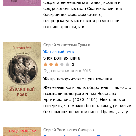
сокрыта ее непонятая тайна, искали и
среди холодных скал Скандинавии, и в
бескрайних скифских степях,
непредсказуемых в своей раздольной
пассионарности, и в …
Сергей Алексеевич Булыга
Железный волк
электронная книга
3
Год написания книги
2015
Жанр:
исторические приключения
Железный волк, волк-оборотень – так часто
называли полоцкого князя Всеслава
Брячиславича (1030–1101). Никто не мог
поверить, что можно быть таким удачливым
без помощи нечистой силы. Правда, эта у…
Сергей Васильевич Самаров