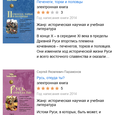
Печенеги, торки и половцы
электронная книга
3
Год написания книги
2014
Жанр:
историческая научная и учебная
литература
В конце X – в середине XI века в пределы
Древней Руси вторглись племена
кочевников – печенегов, торков и половцев.
Они изменили ход исторической жизни Руси
и всего восточного славянства и оказали…
Сергей Яковлевич Парамонов
Русь, откуда ты?
электронная книга
5
Год написания книги
2014
Жанр:
историческая научная и учебная
литература
Истоки Руси, в которых, быть может, и