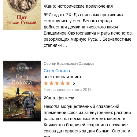
Жанр:
исторические приключения
997 год от Р.Х. Два сильных противника
столкнулись у стен Белого города:
доблестная дружина киевского князя
Владимира Святославича и рать печенегов,
разоряющих мирную Русь… Безжалостные
степняки …
Сергей Васильевич Самаров
След Сокола
электронная книга
5
Год написания книги
2013
Жанр:
фэнтези
Некогда могущественный славянский
племенной союз из-за внутренних распрей
распался на несколько мелких княжеств.
Княжество бодричей сохранило название
союза да гордость за дни былые. Оно же и
ста…