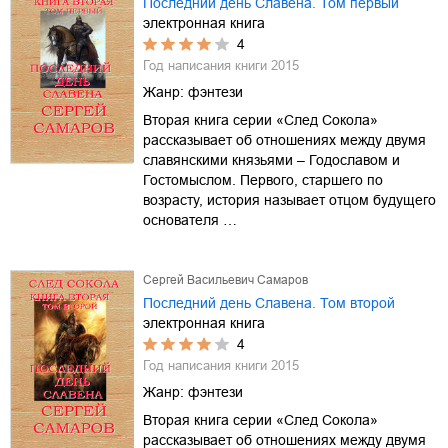
Последний день Славена. Том первый
электронная книга
4
Год написания книги
2015
Жанр:
фэнтези
Вторая книга серии «След Сокола»
рассказывает об отношениях между двумя
славянскими князьями – Годославом и
Гостомыслом. Первого, старшего по
возрасту, история называет отцом будущего
основателя …
Сергей Васильевич Самаров
Последний день Славена. Том второй
электронная книга
4
Год написания книги
2015
Жанр:
фэнтези
Вторая книга серии «След Сокола»
рассказывает об отношениях между двумя