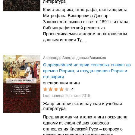
литература
Книга историка, этнографа, фольклориста
Митрофана Викторовича Довнар-
Запольского вышла в свет в 1891 г. и стала
библиографической редкостью.
Прослеживаемая автором по летописным
данным история Ту…
Александр Александрович Васильев
О древнейшей истории северных славян до
времен Рюрика, и откуда пришел Рюрик и
его варяги
электронная книга
4
Год написания книги
2016
Жанр:
историческая научная и учебная
литература
Предлагаемая читателю книга посвящена
одному из сложнейших вопросов
становления Киевской Руси – вопросу о
призвании варягов и их этническом