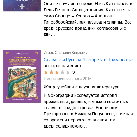
Они не случайно близки: Ночь Купальская и
День Летнего Солнцестояния. Купало есть
само Солнце – Кополо – Аполлон
Гиперборейский, как называли эллины. Все
древнерусские праздники согласованы с
дви…
Игорь Олегович Князький
Славяне и Русь на Днестре и в Прикарпатье
электронная книга
3
Год написания книги
2016
Жанр:
учебная и научная литература
В монографии исследуется история
проживания древних, южных и восточных
славян в Приднестровье, Восточном
Прикарпатье и Нижнем Подунавье, начиная
со времени первого появления там
древнеславянского…