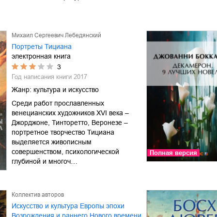
Михаил Сергеевич Лебедянский
Портреты Тициана
электронная книга
3
Год написания книги
2017
Жанр:
культура и искусство
Среди работ прославленных
венецианских художников XVI века –
Джорджоне, Тинторетто, Веронезе –
портретное творчество Тициана
выделяется живописным
совершенством, психологической
Полная версия
глубиной и многоч…
Коллектив авторов
Искусство и культура Европы эпохи
Возрождения и раннего Нового времени