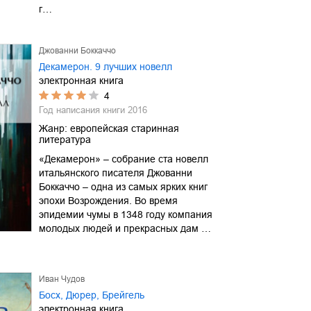
г…
Джованни Боккаччо
Декамерон. 9 лучших новелл
электронная книга
4
Год написания книги
2016
Жанр:
европейская старинная
литература
«Декамерон» – собрание ста новелл
итальянского писателя Джованни
Боккаччо – одна из самых ярких книг
эпохи Возрождения. Во время
эпидемии чумы в 1348 году компания
молодых людей и прекрасных дам …
Иван Чудов
Босх, Дюрер, Брейгель
электронная книга