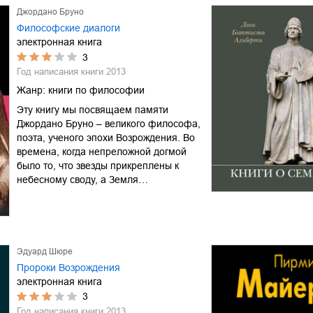
Джордано Бруно
Философские диалоги
электронная книга
3
Год написания книги
2013
Жанр:
книги по философии
Эту книгу мы посвящаем памяти
Джордано Бруно – великого философа,
поэта, ученого эпохи Возрождения. Во
времена, когда непреложной догмой
было то, что звезды прикреплены к
небесному своду, а Земля…
Эдуард Шюре
Пророки Возрождения
электронная книга
3
Год написания книги
2013