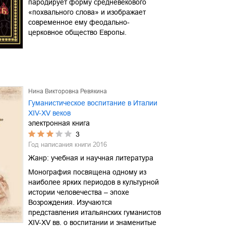
пародирует форму средневекового
«похвального слова» и изображает
современное ему феодально-
церковное общество Европы.
Нина Викторовна Ревякина
Гуманистическое воспитание в Италии
XIV-XV веков
электронная книга
3
Год написания книги
2016
Жанр:
учебная и научная литература
Монография посвящена одному из
наиболее ярких периодов в культурной
истории человечества – эпохе
Возрождения. Изучаются
представления итальянских гуманистов
XIV-XV вв. о воспитании и знаменитые