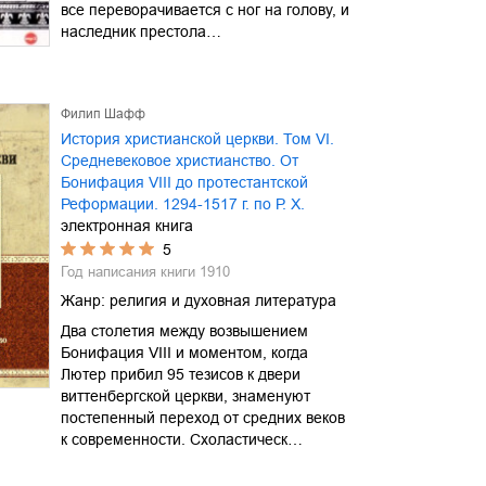
все переворачивается с ног на голову, и
наследник престола…
Филип Шафф
История христианской церкви. Том VI.
Средневековое христианство. От
Бонифация VIII до протестантской
Реформации. 1294-1517 г. по Р. Х.
электронная книга
5
Год написания книги
1910
Жанр:
религия и духовная литература
Два столетия между возвышением
Бонифация VIII и моментом, когда
Лютер прибил 95 тезисов к двери
виттенбергской церкви, знаменуют
постепенный переход от средних веков
к современности. Схоластическ…