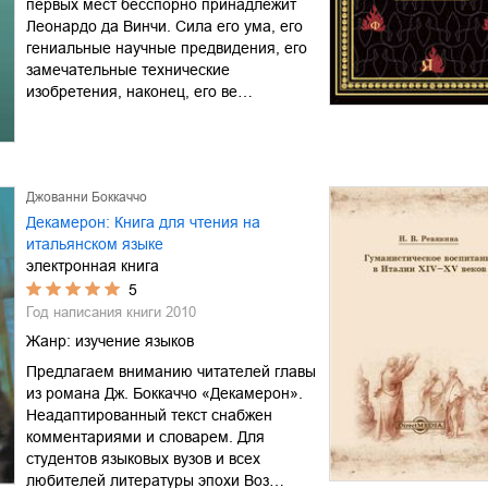
первых мест бесспорно принадлежит
Леонардо да Винчи. Сила его ума, его
гениальные научные предвидения, его
замечательные технические
изобретения, наконец, его ве…
Джованни Боккаччо
Декамерон: Книга для чтения на
итальянском языке
электронная книга
5
Год написания книги
2010
Жанр:
изучение языков
Предлагаем вниманию читателей главы
из романа Дж. Боккаччо «Декамерон».
Неадаптированный текст снабжен
комментариями и словарем. Для
студентов языковых вузов и всех
любителей литературы эпохи Воз…