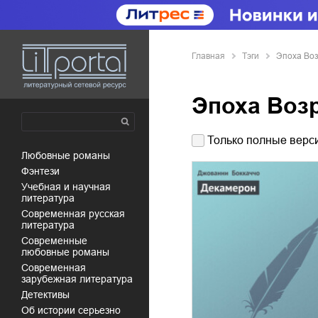
Главная
Тэги
Эпоха Во
Эпоха Воз
Только полные верси
любовные романы
фэнтези
учебная и научная
литература
современная русская
литература
современные
любовные романы
современная
зарубежная литература
детективы
об истории серьезно