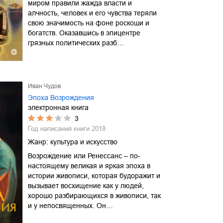
миром правили жажда власти и
алчность, человек и его чувства теряли
свою значимость на фоне роскоши и
богатств. Оказавшись в эпицентре
грязных политических разб…
Иван Чудов
Эпоха Возрождения
электронная книга
3
Год написания книги
2018
Жанр:
культура и искусство
Возрождение или Ренессанс – по-
настоящему великая и яркая эпоха в
истории живописи, которая будоражит и
вызывает восхищение как у людей,
хорошо разбирающихся в живописи, так
и у непосвященных. Он…