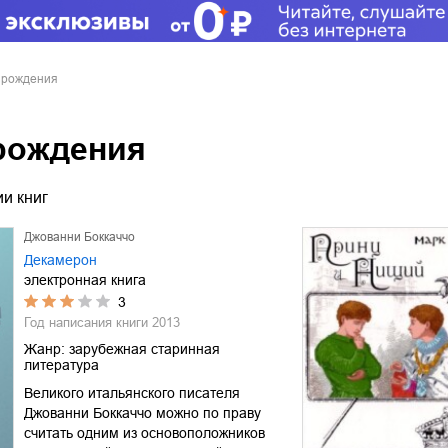
зрождения
рождения
и книг
Джованни Боккаччо
Декамерон
электронная книга
3
Год написания книги
2013
Жанр:
зарубежная старинная
литература
Великого итальянского писателя
Джованни Боккаччо можно по праву
считать одним из основоположников