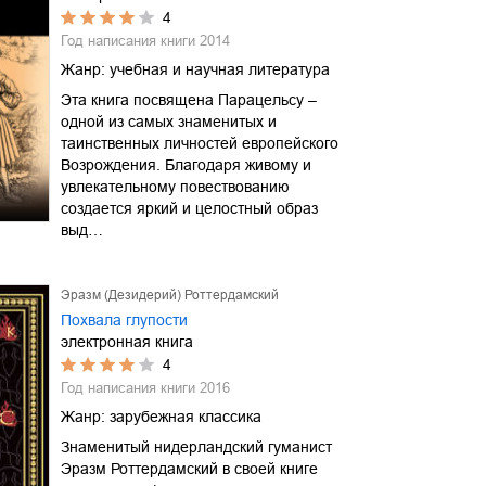
4
Год написания книги
2014
Жанр:
учебная и научная литература
Эта книга посвящена Парацельсу –
одной из самых знаменитых и
таинственных личностей европейского
Возрождения. Благодаря живому и
увлекательному повествованию
создается яркий и целостный образ
выд…
Эразм (Дезидерий) Роттердамский
Похвала глупости
электронная книга
4
Год написания книги
2016
Жанр:
зарубежная классика
Знаменитый нидерландский гуманист
Эразм Роттердамский в своей книге