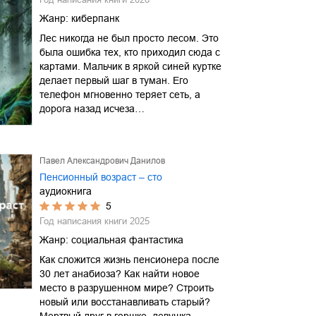
Жанр:
киберпанк
Лес никогда не был просто лесом. Это
была ошибка тех, кто приходил сюда с
картами. Мальчик в яркой синей куртке
делает первый шаг в туман. Его
телефон мгновенно теряет сеть, а
дорога назад исчеза…
Павел Александрович Данилов
Пенсионный возраст – сто
аудиокнига
5
Год написания книги
2025
Жанр:
социальная фантастика
Как сложится жизнь пенсионера после
30 лет анабиоза? Как найти новое
место в разрушенном мире? Строить
новый или восстанавливать старый?
Мертвый друг в горшке, девушка,