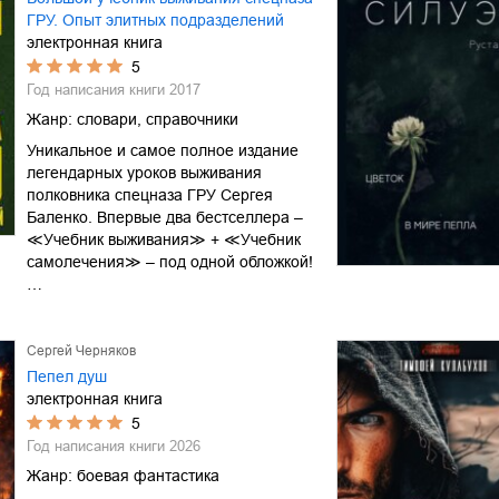
ГРУ. Опыт элитных подразделений
электронная книга
5
Год написания книги
2017
Жанр:
словари, справочники
Уникальное и самое полное издание
легендарных уроков выживания
полковника спецназа ГРУ Сергея
Баленко. Впервые два бестселлера –
≪Учебник выживания≫ + ≪Учебник
самолечения≫ – под одной обложкой!
…
Сергей Черняков
Пепел душ
электронная книга
5
Год написания книги
2026
Жанр:
боевая фантастика