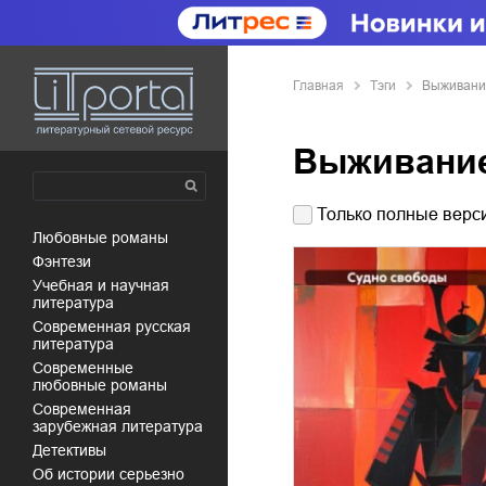
Главная
Тэги
Выживани
Выживани
Только полные верси
любовные романы
фэнтези
учебная и научная
литература
современная русская
литература
современные
любовные романы
современная
зарубежная литература
детективы
об истории серьезно