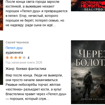
После конца света города заросли
костянкой, а выжившие нюхают
порошок «Пепел душ» и превращаются
в пепел. Егор, нечистый, которого
порошок не берёт, потерял семью, но
не надежду: ради сына он идё…
Сергей Черняков
Пепел душ
аудиокнига
4
Год написания книги
2026
Жанр:
боевая фантастика
Мир после конца. Люди не вымерли,
они просто начали заканчиваться.
Ржавые небоскрёбы торчат, жёлтая
«костянка» разъедает кости, а культ
Властелина правит через «Пепел душ»
— порошок, который служ…