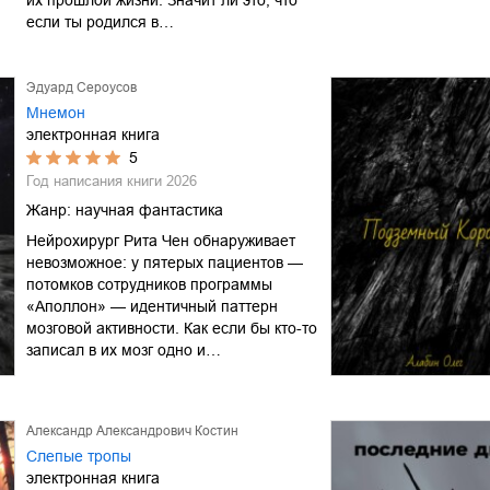
если ты родился в…
Эдуард Сероусов
Мнемон
электронная книга
5
Год написания книги
2026
Жанр:
научная фантастика
Нейрохирург Рита Чен обнаруживает
невозможное: у пятерых пациентов —
потомков сотрудников программы
«Аполлон» — идентичный паттерн
мозговой активности. Как если бы кто-то
записал в их мозг одно и…
Александр Александрович Костин
Слепые тропы
электронная книга