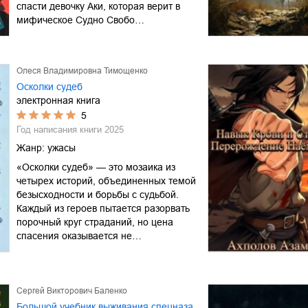
спасти девочку Аки, которая верит в
мифическое Судно Свобо…
Олеся Владимировна Тимощенко
Осколки судеб
электронная книга
5
Год написания книги
2025
Жанр:
ужасы
«Осколки судеб» — это мозаика из
четырех историй, объединенных темой
безысходности и борьбы с судьбой.
Каждый из героев пытается разорвать
порочный круг страданий, но цена
спасения оказывается не…
Сергей Викторович Баленко
Большой учебник выживания спецназа