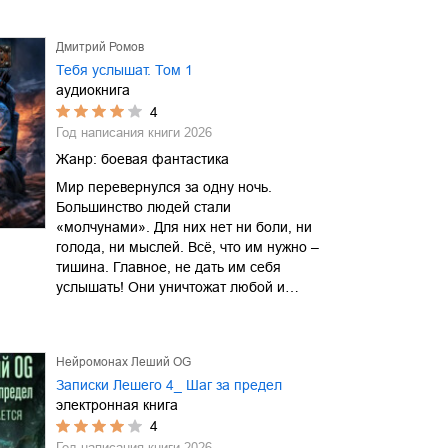
Дмитрий Ромов
Тебя услышат. Том 1
аудиокнига
4
Год написания книги
2026
Жанр:
боевая фантастика
Мир перевернулся за одну ночь.
Большинство людей стали
«молчунами». Для них нет ни боли, ни
голода, ни мыслей. Всё, что им нужно –
тишина. Главное, не дать им себя
услышать! Они уничтожат любой и…
Нейромонах Леший OG
Записки Лешего 4_ Шаг за предел
электронная книга
4
Год написания книги
2026