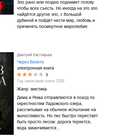
Зло рано или поздно поднимет голову
чтобы всех съесть. Но иногда на это зло
найдётся другое зло, с большой
дубиной и пойдёт нести мир, любовь и
причинять посмертное миролюбие.
Дмитрий Евстафьев
Через болото
электронная книга
3
Год написания книги
2026
Жанр:
мистика
Дима и Рома отправляются в поход по
окрестностям Ладожского озера,
рассчитывая на обычное испытание на
выносливость. Но лес быстро перестаёт
быть просто лесом: дорога теряется,
вода заканчивается…