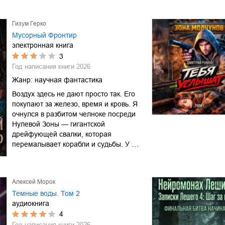
Гизум Герко
Мусорный Фронтир
электронная книга
3
Год написания книги
2026
Жанр:
научная фантастика
Воздух здесь не дают просто так. Его
покупают за железо, время и кровь. Я
очнулся в разбитом челноке посреди
Нулевой Зоны — гигантской
дрейфующей свалки, которая
перемалывает корабли и судьбы. У …
Алексей Морок
Темные воды. Том 2
аудиокнига
4
Год написания книги
2026