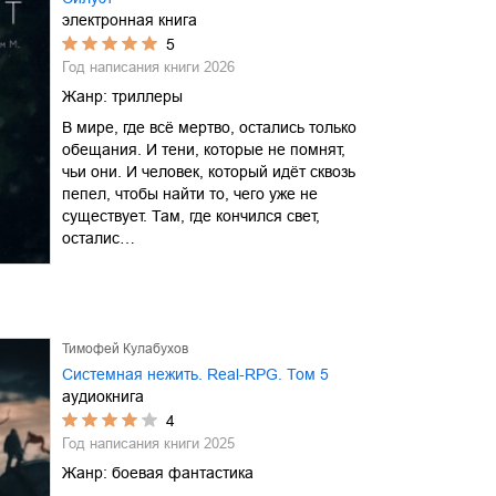
электронная книга
5
Год написания книги
2026
Жанр:
триллеры
В мире, где всё мертво, остались только
обещания. И тени, которые не помнят,
чьи они. И человек, который идёт сквозь
пепел, чтобы найти то, чего уже не
существует. Там, где кончился свет,
осталис…
Тимофей Кулабухов
Системная нежить. Real-RPG. Том 5
аудиокнига
4
Год написания книги
2025
Жанр:
боевая фантастика