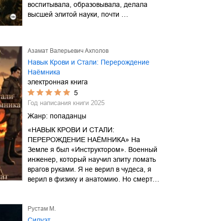
воспитывала, образовывала, делала
высшей элитой науки, почти …
Азамат Валерьевич Ахполов
Навык Крови и Стали: Перерождение
Наёмника
электронная книга
5
Год написания книги
2025
Жанр:
попаданцы
«НАВЫК КРОВИ И СТАЛИ:
ПЕРЕРОЖДЕНИЕ НАЁМНИКА» На
Земле я был «Инструктором». Военный
инженер, который научил элиту ломать
врагов руками. Я не верил в чудеса, я
верил в физику и анатомию. Но смерт…
Рустам М.
Силуэт