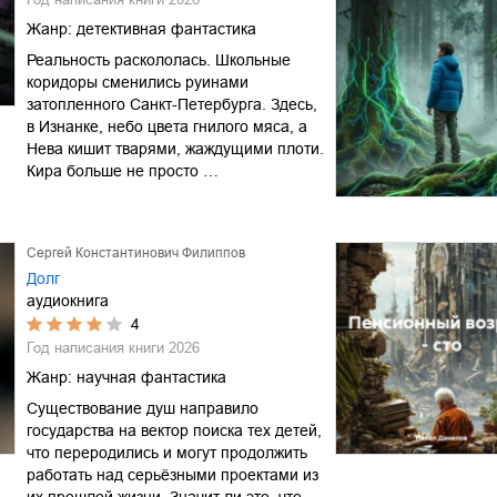
Жанр:
детективная фантастика
Реальность раскололась. Школьные
коридоры сменились руинами
затопленного Санкт-Петербурга. Здесь,
в Изнанке, небо цвета гнилого мяса, а
Нева кишит тварями, жаждущими плоти.
Кира больше не просто …
Сергей Константинович Филиппов
Долг
аудиокнига
4
Год написания книги
2026
Жанр:
научная фантастика
Существование душ направило
государства на вектор поиска тех детей,
что переродились и могут продолжить
работать над серьёзными проектами из
их прошлой жизни. Значит ли это, что